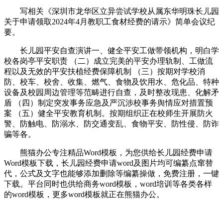
写相关《深圳市龙华区立异尝试学校从属东华明珠长儿园
关于申请领取2024年4月教职工食材经费的请示》简单会议纪
要。
长儿园平安自查演讲一、健全平安工做带领机构，明白学
校各岗亭平安职责 （二）成立完美的平安办理轨制、工做流
程以及无效的平安扶植经费保障机制 （三）按期对学校消
防、校车、校舍、收集、燃气、食物及饮用水、危化品、特种
设备及校园周边管理等范畴进行自查，及时整改现患、化解矛
盾 （四）制定突发事务应急及严沉涉校事务舆情应对措置预
案 （五）健全平安教育机制。按期组织正在校师生开展防火
警、防触电、防溺水、防交通变乱、食物平安、防性侵、防诈
骗等各。
熊猫办公专注精品Word模板，为您供给长儿园经费申请
Word模板下载，长儿园经费申请word及图片均可编纂点窜替
代，公式及文字也能够添加删除等编纂操做，免费注册，一键
下载。平台同时也供给商务word模板，word培训等各类各样
的word模板，更多word模板就正在熊猫办公。