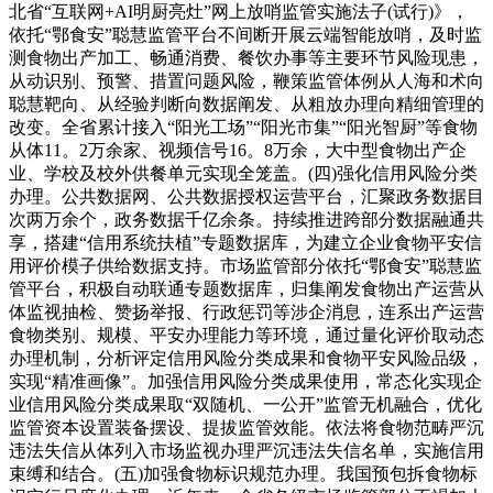
北省“互联网+AI明厨亮灶”网上放哨监管实施法子(试行)》，
依托“鄂食安”聪慧监管平台不间断开展云端智能放哨，及时监
测食物出产加工、畅通消费、餐饮办事等主要环节风险现患，
从动识别、预警、措置问题风险，鞭策监管体例从人海和术向
聪慧靶向、从经验判断向数据阐发、从粗放办理向精细管理的
改变。全省累计接入“阳光工场”“阳光市集”“阳光智厨”等食物
从体11。2万余家、视频信号16。8万余，大中型食物出产企
业、学校及校外供餐单元实现全笼盖。(四)强化信用风险分类
办理。公共数据网、公共数据授权运营平台，汇聚政务数据目
次两万余个，政务数据千亿余条。持续推进跨部分数据融通共
享，搭建“信用系统扶植”专题数据库，为建立企业食物平安信
用评价模子供给数据支持。市场监管部分依托“鄂食安”聪慧监
管平台，积极自动联通专题数据库，归集阐发食物出产运营从
体监视抽检、赞扬举报、行政惩罚等涉企消息，连系出产运营
食物类别、规模、平安办理能力等环境，通过量化评价取动态
办理机制，分析评定信用风险分类成果和食物平安风险品级，
实现“精准画像”。加强信用风险分类成果使用，常态化实现企
业信用风险分类成果取“双随机、一公开”监管无机融合，优化
监管资本设置装备摆设、提拔监管效能。依法将食物范畴严沉
违法失信从体列入市场监视办理严沉违法失信名单，实施信用
束缚和结合。(五)加强食物标识规范办理。我国预包拆食物标