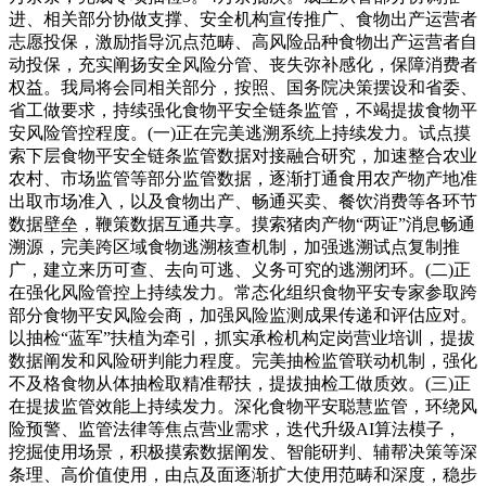
进、相关部分协做支撑、安全机构宣传推广、食物出产运营者
志愿投保，激励指导沉点范畴、高风险品种食物出产运营者自
动投保，充实阐扬安全风险分管、丧失弥补感化，保障消费者
权益。我局将会同相关部分，按照、国务院决策摆设和省委、
省工做要求，持续强化食物平安全链条监管，不竭提拔食物平
安风险管控程度。(一)正在完美逃溯系统上持续发力。试点摸
索下层食物平安全链条监管数据对接融合研究，加速整合农业
农村、市场监管等部分监管数据，逐渐打通食用农产物产地准
出取市场准入，以及食物出产、畅通买卖、餐饮消费等各环节
数据壁垒，鞭策数据互通共享。摸索猪肉产物“两证”消息畅通
溯源，完美跨区域食物逃溯核查机制，加强逃溯试点复制推
广，建立来历可查、去向可逃、义务可究的逃溯闭环。(二)正
在强化风险管控上持续发力。常态化组织食物平安专家参取跨
部分食物平安风险会商，加强风险监测成果传递和评估应对。
以抽检“蓝军”扶植为牵引，抓实承检机构定岗营业培训，提拔
数据阐发和风险研判能力程度。完美抽检监管联动机制，强化
不及格食物从体抽检取精准帮扶，提拔抽检工做质效。(三)正
在提拔监管效能上持续发力。深化食物平安聪慧监管，环绕风
险预警、监管法律等焦点营业需求，迭代升级AI算法模子，
挖掘使用场景，积极摸索数据阐发、智能研判、辅帮决策等深
条理、高价值使用，由点及面逐渐扩大使用范畴和深度，稳步