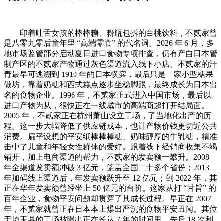
印着吐舌女孩的棒棒糖、粉瓶包拆的白桃饮料，不贰家曾
是八零九零后童年里 “高端零食” 的代名词。2026 年 6 月，多
地市场监管部分启动夏日进口食物专项排查，仍有产自日本管
制产区的不贰家产物通过灰色渠道流入线下小店。不贰家的汗
青最早可逃溯到 1910 年的日本横滨，最后只是一家小型糖果
做坊，靠着奶糖和西式糕点逐步坐稳脚跟，最终成长为日本出
名的食物企业。1996 年，不贰家正式进入中国市场，最后以
进口产物为从，很快正在一线城市的高端商超打开结局面。
2005 年，不贰家正在杭州萧山设立工场，了当地化出产的历
程。这一步大幅降低了供应链成本，也让产物价钱更切近公共
消费。扁平设想的平安纸棒棒棒糖、奶味醇厚的牛乳糖，精准
击中了儿童和年轻女性群体的爱好。跟着线下经销商收集不竭
铺开，加上电商渠道的帮力，不贰家的发卖额一攀升。2008
年全渠道发卖额冲破 3 亿元，笼盖全国二十多个省份；2013
年加码线上渠道后，年发卖额跃升至 12 亿元；到 2022 年，其
正在华年发卖额曾经坐上 50 亿元的台阶。这家从打 “甘旨” 的
百年企业，食物平安问题却贯穿了其成长过程。早正在 2007
年，不贰家就曾正在日本本土爆出严沉的食物平安丑闻。其位
于埼玉县的工场被曝出正在长达 7 年的时间里，先后 18 次利