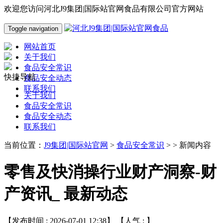
欢迎您访问河北J9集团|国际站官网食品有限公司官方网站
Toggle navigation
网站首页
关于我们
食品安全常识
快捷导航
食品安全动态
联系我们
关于我们
食品安全常识
食品安全动态
联系我们
当前位置：
J9集团|国际站官网
>
食品安全常识
> > 新闻内容
零售及快消操行业财产洞察-财
产资讯_ 最新动态
【发布时间 : 2026-07-01 12:38】 【人气 :
】