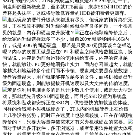
SSD价钱的约2/3，2TB机械硬盘则遍及是2TB SSD的近一半。
阐发师的最新概念是，至多就1TB而言，来岁SSD和HDD的价
差将起头抹平，这或将导致低容量的HDD被消费者更嫌弃。
逛戏玩家的硬件升级从来都没有尽头，但玩家的预算终究无
限，正在预算不脚面对升级的时候就会有良多问题，一个很常
见的就是：内存和硬盘先升级谁？
正在存储颗粒降价之后，
给玩家的升级选择就多了不少，目前200元就能够到手16G内
存，或是500G的固态硬盘，那若是只要200元预算该当怎样选
呢？内存的次要工做是正在CPU和硬盘之间供给数据互换，换
句话说，内存是为前台运转的使用供给支撑，内存的速度越
快，就能够让CPU更好地阐扬出实力；而内存容量越大，就能
够越流利地运转多个使用而不卡顿。硬盘则次要是存放数据，
硬盘容量越大，用户就能够存放越多的文件，而将机械硬盘升
级为固态硬盘，则能够提拔开机速度以及大文件的传输速度。
若是你利用电脑更多的是只开少数几个使用，或是玩大型逛
戏，那就优先升级SSD固态硬盘，而且把SSD设置为系统盘，
将系统和逛戏都安拆正在SSD内，供给更快的加载速度体验。
同样的价钱就不买机械硬盘了，2T以内的机械硬盘正在价钱
上几乎没有劣势，同时正在速度上也较着较慢，正在存储颗粒
降价的下，只要大容量存储需求才有采办机械硬盘的需要。
而对于经常多开软件，多开浏览器，或者常用软件处置大体积
素材，就需要大容量的内存供给支撑，目前单条16G内存也降