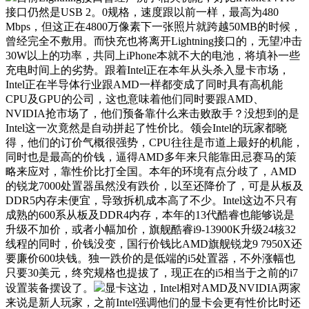
接口仍然是USB 2。0规格，速度跟以前一样，最高为480
Mbps，但这正在4800万像素下一张照片就跨越50MB的时候，
曾经完全不敷用。而快充也将离开Lightning接口的，无望冲击
30W以上的功率，共同上iPhone本就不大的电池，将填补一些
充电时间上的劣势。跟着Intel正在本年从头杀入显卡市场，
Intel正在半导体行业跟AMD一样都变成了同时具有高机能
CPU及GPU的公司，这也意味着他们同时要跟AMD、
NVIDIA抢市场了，他们预备靠什么来击败敌手？没想到的是
Intel这一次竟然是自动拼起了性价比。领会Intel的玩家都晓
得，他们的订价气概很强势，CPU往往是市道上最好的机能，
同时也是最高的价钱，逼得AMD多年来只能靠田忌赛马的策
略来应对，靠性价比打全国。本年的环境有点分歧了，AMD
的锐龙7000处置器虽然没有跌价，以至还降价了，可是从板及
DDR5内存未便宜，导致拆机成本高了不少。Intel这边不只有
成熟的600系从板及DDR4内存，本年的13代酷睿也能够说是
升级不加价，或者小幅加价，旗舰酷睿i9-13900K升级24核32
线程的同时，价钱没变，国行价钱比AMD旗舰锐龙9 7950X还
要廉价600块钱。独一跌价的是低端的i5处置器，不外涨幅也
只要30美元，终究规格也提拔了，现正在的i5相当于之前的i7
设置装备摆设了。
显卡这边，Intel相对AMD及NVIDIA两家
来说是新人玩家，之前Intel强调他们的显卡会更有性价比时还