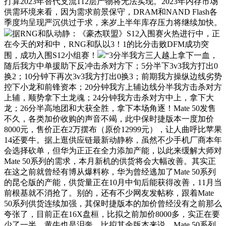
打算2023年替代支流112层产物将无法实现。2023年内存市场
供需环境来看，因为需求前景保守，DRAM和NAND Flash各
季度均呈现严沉供过于求，来岁上半年库存压力将继续加快。
据RNG和队动静：《豪杰联盟》S12入围赛火热进行中，正
在今天的对和中，RNG和队以3！1的比分击败DFM成功突
围，成功入围S12小组赛！
“3分半我方三人越上拿下一血，
随后我方中单援助下反冲击杀对方下；5分半下3v3我方打出0
换2；10分钟下再次3v3我方打出0换3；前期我方操纵边线劣势
控下小龙和前锋资本；20分钟我方上辅边线分半我方击杀对方
上辅，顺势拿下土龙魂；24分钟我方击杀对方中上，拿下大
龙；26分半高地团和大获全胜，拿下本场角逐！Mate 50发售
不久，各类加价收购的声音不竭，此中保时捷版本一度加价
8000元，售价正在2万摆布（原价12999元），让人曲呼比苹果
14还要牛。据上逛供应链最新动静称，虽然不少手机厂商本年
会选择砍单，但华为正正在全力添加产能，以此来缓解大师对
Mate 50系列的需求，本月新机的供货将会大幅改善。其实正
在这之前就曾经有博从爆料称，华为曾经逃加了Mate 50系列
的昆仑版的产能，供货量正在10月中旬后能获得改善，11月当
前根基就不消抢了。别的，还有不少网友发帖称，跟着Mate
50系列供货连续加强，其保时捷版本的加价曾经没有之前那么
夸张了，目前正在16X盘桓，比拟之前加价8000多，实正在要
少了一半，黄牛也是泪奔。比拟其余版本来说，Mate 50系列