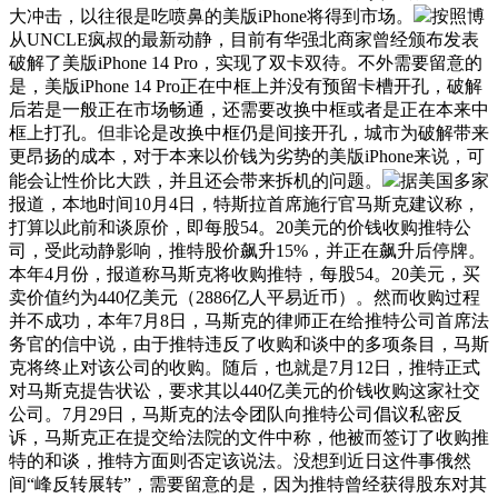
大冲击，以往很是吃喷鼻的美版iPhone将得到市场。
按照博
从UNCLE疯叔的最新动静，目前有华强北商家曾经颁布发表
破解了美版iPhone 14 Pro，实现了双卡双待。不外需要留意的
是，美版iPhone 14 Pro正在中框上并没有预留卡槽开孔，破解
后若是一般正在市场畅通，还需要改换中框或者是正在本来中
框上打孔。但非论是改换中框仍是间接开孔，城市为破解带来
更昂扬的成本，对于本来以价钱为劣势的美版iPhone来说，可
能会让性价比大跌，并且还会带来拆机的问题。
据美国多家
报道，本地时间10月4日，特斯拉首席施行官马斯克建议称，
打算以此前和谈原价，即每股54。20美元的价钱收购推特公
司，受此动静影响，推特股价飙升15%，并正在飙升后停牌。
本年4月份，报道称马斯克将收购推特，每股54。20美元，买
卖价值约为440亿美元（2886亿人平易近币）。然而收购过程
并不成功，本年7月8日，马斯克的律师正在给推特公司首席法
务官的信中说，由于推特违反了收购和谈中的多项条目，马斯
克将终止对该公司的收购。随后，也就是7月12日，推特正式
对马斯克提告状讼，要求其以440亿美元的价钱收购这家社交
公司。7月29日，马斯克的法令团队向推特公司倡议私密反
诉，马斯克正在提交给法院的文件中称，他被而签订了收购推
特的和谈，推特方面则否定该说法。没想到近日这件事俄然
间“峰反转展转”，需要留意的是，因为推特曾经获得股东对其