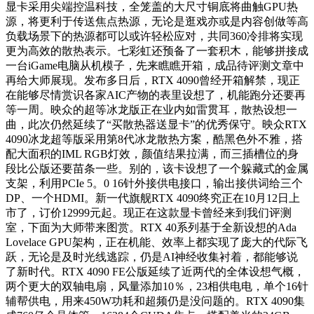
显卡采用尖端控温科技，全笼盖的大尺寸铜底将曲触GPU热
源，将更利于传送焦点热源，无论是逛戏亦或是内容创做等高
负载场景下的热源都可以或许轻松应对，共同360冷排将实现
更为高效的散热表示。七彩虹还预备了一套积木，能够拼接成
一台iGame电脑从机模子，先来瞧瞧开箱，成品待评测文章中
再给大师展现。发布多日后，RTX 4090曾经开箱解禁，现正
在能够尽情赏识各家AIC产物的表里设想了，机能跑分还要再
等一周。映众的超等冰龙版正在业内如雷贯耳，散热设想一
曲，此次仍然延续了“买散热器送显卡”的优秀保守。映众RTX
4090冰龙超等版采用第8代冰龙散热方案，酷黑色外不雅，搭
配大面积的IML RGB灯效，颜值结果拉满，而三插槽位的身
段比公版还要苗条一些。别的，该卡设想了一个躲藏式的金属
支架，利用PCIe 5。0 16针外接供电接口，输出接供词给三个
DP、一个HDMI。新一代旗舰RTX 4090终究正在10月12日上
市了，订价12999元起。现正在这款显卡曾经来到我们评测
室，下面为大师带来图赏。RTX 40系列基于全新设想的Ada
Lovelace GPU架构，正在机能、效率上都实现了庞大的代际飞
跃，无论是及时光线逃踪，仍是AI神经收集衬着，都能够说
了新时代。RTX 4090 FE公版延续了近两代的全体设想气概，
两个更大的双轴电扇，风量添加10％，23相供电电，单个16针
辅帮供电，用来450W功耗和超频仍是没问题的。RTX 4090集