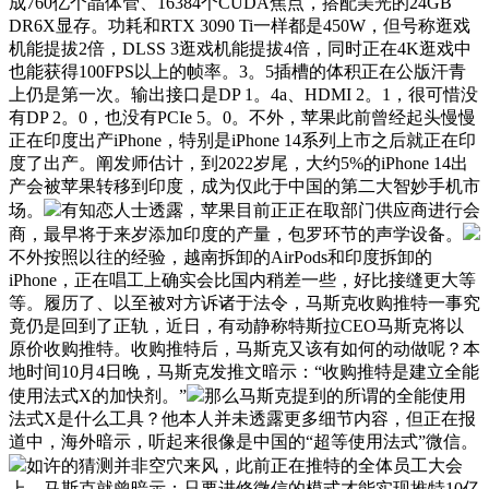
成760亿个晶体管、16384个CUDA焦点，搭配美光的24GB
DR6X显存。功耗和RTX 3090 Ti一样都是450W，但号称逛戏
机能提拔2倍，DLSS 3逛戏机能提拔4倍，同时正在4K逛戏中
也能获得100FPS以上的帧率。3。5插槽的体积正在公版汗青
上仍是第一次。输出接口是DP 1。4a、HDMI 2。1，很可惜没
有DP 2。0，也没有PCIe 5。0。不外，苹果此前曾经起头慢慢
正在印度出产iPhone，特别是iPhone 14系列上市之后就正在印
度了出产。阐发师估计，到2022岁尾，大约5%的iPhone 14出
产会被苹果转移到印度，成为仅此于中国的第二大智妙手机市
场。
有知恋人士透露，苹果目前正正在取部门供应商进行会
商，最早将于来岁添加印度的产量，包罗环节的声学设备。
不外按照以往的经验，越南拆卸的AirPods和印度拆卸的
iPhone，正在唱工上确实会比国内稍差一些，好比接缝更大等
等。履历了、以至被对方诉诸于法令，马斯克收购推特一事究
竟仍是回到了正轨，近日，有动静称特斯拉CEO马斯克将以
原价收购推特。收购推特后，马斯克又该有如何的动做呢？本
地时间10月4日晚，马斯克发推文暗示：“收购推特是建立全能
使用法式X的加快剂。”
那么马斯克提到的所谓的全能使用
法式X是什么工具？他本人并未透露更多细节内容，但正在报
道中，海外暗示，听起来很像是中国的“超等使用法式”微信。
如许的猜测并非空穴来风，此前正在推特的全体员工大会
上，马斯克就曾暗示：只要进修微信的模式才能实现推特10亿