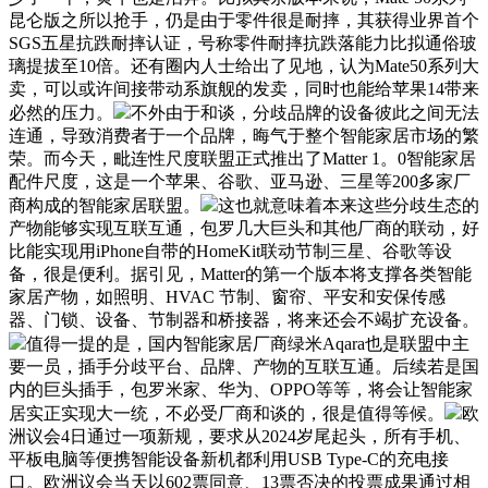
昆仑版之所以抢手，仍是由于零件很是耐摔，其获得业界首个
SGS五星抗跌耐摔认证，号称零件耐摔抗跌落能力比拟通俗玻
璃提拔至10倍。还有圈内人士给出了见地，认为Mate50系列大
卖，可以或许间接带动系旗舰的发卖，同时也能给苹果14带来
必然的压力。
不外由于和谈，分歧品牌的设备彼此之间无法
连通，导致消费者于一个品牌，晦气于整个智能家居市场的繁
荣。而今天，毗连性尺度联盟正式推出了Matter 1。0智能家居
配件尺度，这是一个苹果、谷歌、亚马逊、三星等200多家厂
商构成的智能家居联盟。
这也就意味着本来这些分歧生态的
产物能够实现互联互通，包罗几大巨头和其他厂商的联动，好
比能实现用iPhone自带的HomeKit联动节制三星、谷歌等设
备，很是便利。据引见，Matter的第一个版本将支撑各类智能
家居产物，如照明、HVAC 节制、窗帘、平安和安保传感
器、门锁、设备、节制器和桥接器，将来还会不竭扩充设备。
值得一提的是，国内智能家居厂商绿米Aqara也是联盟中主
要一员，插手分歧平台、品牌、产物的互联互通。后续若是国
内的巨头插手，包罗米家、华为、OPPO等等，将会让智能家
居实正实现大一统，不必受厂商和谈的，很是值得等候。
欧
洲议会4日通过一项新规，要求从2024岁尾起头，所有手机、
平板电脑等便携智能设备新机都利用USB Type-C的充电接
口。欧洲议会当天以602票同意、13票否决的投票成果通过相