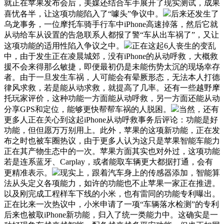
就正在苹果发布会后，美媒还结合车手展开了现实测试，成果
喜忧各半，让这项功能陷入了“噱头”争议中。
后来还发生了
乌龙事务，一位摩托车骑手行车中iPhone高速掉落，然后它就
从动给车从设置的告急联系人都报了警“车从出车祸了”，又让
这项功能的适用性陷入争议之中。
正在这起6人丧生的变乱
中，由于发生正在凌晨城郊，没有iPhone的从动呼救，大概救
援不会来得那么敏捷，即便最初仍是未能伤势太沉的现场幸存
者。由于一旦发生车祸，人可能会有晕厥形态，无法本人打德
律风求救，若是能从动求救，就提高了几率。还有一些越野摩
托玩家评价，这种功能一方面能从动呼救，另一方面还能从动
分享GPS和定位，能够更快帮帮车祸的人脱困。
当然，还有
更多人正在关心到这起iPhone从动呼救事务后评论：功能是好
功能，但但愿万万别用上。此外，苹果的这项新功能，正在发
布之时也被车圈热议，由于更多人认为这只是苹果智能车能力
正在其产物生态中的一次。苹果方面其实也对外过，这项功能
若是连系蓝牙、Carplay，或者能取车辆更大都据打通，会有
更精准表示。
现实上，跟着汽车身上的传感器添加，智能算
法从头定义各项能力，如许的功能也不止苹果一家正在推进。
以及刚完成工程样车下线的小米，也有雷同的功能专利曝出。
正在比来一次热议中，小米申请了一项“车辆落水检测”的专利
后来也被取iPhone新功能，归入了统一类能力中。这确实是一