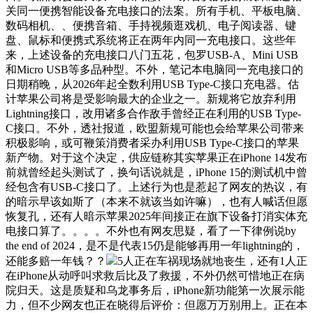
关同一便携智能设备充电接口的法案。所有手机、平板电脑、
数码相机、、便携音箱、手持视频逛戏机、电子阅读器、键
盘、鼠标和便携式系统将正在两年内同一充电接口。这些年
来，上述设备的充电接口八门五花，包罗USB-A、Mini USB
和Micro USB等多品种型。不外，笔记本电脑同一充电接口的
日期稍晚，从2026年起全数利用USB Type-C接口充电器。估
计苹果公司将是受影响最大的企业之一。新规将它放弃利用
Lightning接口，改用诸多合作敌手曾经正在利用的USB Type-
C接口。不外，透社报道，欧盟新规可能也会给苹果公司带来
积极影响，或可鞭策消费者采办利用USB Type-C接口的苹果
新产物。对于这个决定，供应链称其实苹果正在iPhone 14发布
前就曾经起头测试了，换句话说就是，iPhone 15的测试机中曾
经包含有USB-C接口了。上述行为也是惹起了网友的热议，有
的暗示早该如斯了（本来不就该当如许嘛），也有人喊话但愿
恢复孔，还有人暗示苹果2025年间接正在旗下设备打消实体充
电接口算了。。。。不外也有网友思疑，看了一下律例说by
the end of 2024，是不是代表15仍是能够再用一年lightning的，
还能多赔一年钱？？
5人正在车祸现场就地丧生，还有1人正
在iPhone从动呼叫求救后比及了救援，不外仍然可惜地正在病
院归天。这是质疑和乌龙事务后，iPhone新功能第一次展示能
力，但不少网友也正在晓得后评价：但愿万万别用上。正在本