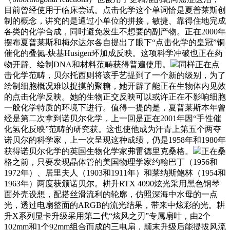
目前曾经使用于临床尝试。点击化学这个单词恰是夏普莱斯创
制的概念，讲究的是通过小单位的拼接，敏捷、靠得住地完成
各类的化学合成，同时避免发生不想要的副产物。正在2000年
摆布夏普莱斯和梅尔达尔各自提出了眼下“点击化学的皇冠”铜
催化的叠氮-炔基Husigen环加成反映。这项科学冲破也正在药
物开辟、绘制DNA和材料范畴获得普遍使用。
同样正在点
击化学范畴，贝尔托西则将该手艺提到了一个新的级别，为了
绘制细胞概况难以捉摸的聚糖，她开辟了能正在生物体内见效
的点击化学反映。她的生物正交反映可以或许正在不影响细胞
一般化学特质的环境下进行。值得一提的是，夏普莱斯本年曾
经是第二次拿到诺贝尔化学，上一回是正在2001年因“手性催
化氢化反映”范畴的研究获。这也使他成为汗青上第五个两夺
诺贝尔的科学家，上一次呈现这种成绩，仍是1958年和1980年
获得诺贝尔化学的英国生物化学家弗雷德里克桑格。
正在桑
格之前，只要发现晶体管的美国物理学家约翰巴丁（1956和
1972年）、居里夫人（1903和1911年）和莱纳斯鲍林（1954和
1963年）两度获颁诺贝尔。耕升RTX 4090炫光采用黑色钢琴
面外壳设想，配搭丝滑流利的轮廓，仿照深海中水母的一点
光，透过电扇整面的ARGB的流光结果，带来中炫彩的光。耕
升X系列显卡升级采用第二代“炫风之刃”专属扇叶，由2个
102mm和1个92mm组合而成的三电扇，颠末升级后能提拔风流