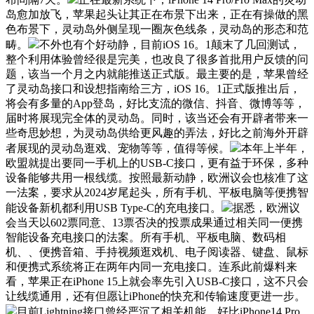
岛愈加放飞，苹果起头让其正在布景下出来，正在有操做的黑
色布景下，灵动岛外侧呈现一圈灰色线条，灵动岛的形态和范
畴。
不外也有个好动静，目前iOS 16。1颠末了几回测试，
整个利用体验曾经很是完美，也改良了很多首批用户反馈的问
题，该当一个月之内就能推送正式版。最主要的是，苹果曾经
了灵动岛接口和设想指南给三方，iOS 16。1正式版推出后，
将会有多量的App登岛，好比支流的微信、抖音、微博等等，
届时将展现完全体的灵动岛。同时，该当还会有开辟者带来一
些奇思妙想，为灵动岛供给更风趣的弄法，好比之前海外开辟
者展现的灵动岛逛戏、宠物等等，值得等候。
本年上半年，
欧盟就提出要同一手机上的USB-C接口，更有益于环保，多种
设备能够共用一根线缆。按照最新动静，欧洲议会也核准了这
一法案，要求从2024岁尾起头，所有手机、平板电脑等便携智
能设备新机都利用USB Type-C的充电接口。
据悉，欧洲议
会当天以602票同意、13票否决的投票成果通过相关同一便携
智能设备充电接口的法案。所有手机、平板电脑、数码相
机、、便携音箱、手持视频逛戏机、电子阅读器、键盘、鼠标
和便携式系统将正在两年内同一充电接口。连系此前爆料来
看，苹果正在iPhone 15上就会率先引入USB-C接口，这不只会
让线缆通用，还有但愿让iPhone的快充和传输速度更进一步。
目前Lightning接口曾经严沉了相关机能，好比iPhone14 Pro