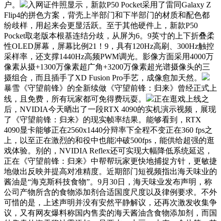
户。
入网证件照显示，新款P50 Pocket采用了雷同Galaxy Z
Flip4的拼色方案，背壳上半部门和下半部门的材质和配色都
纷歧样，用起来会更显活跃。至于其他硬件上，新款P50
Pocket取老版本根基连结分歧，从屏为6。9英寸的上下折叠柔
性OLED屏幕，屏幕比例21！9，具有120Hz高刷、300Hz触控
采样率，还支撑1440Hz高频PWM调光。影像方面采用4000万
像素从摄+1300万像素超广角+3200万像素超光谱摄像头的三
摄组合，而且插手了XD Fusion Pro手艺，成像愈加天然。
暴雪《守望前锋》的全新续做《守望前锋：归来》曾经正式上
线，且免费，所有玩家都可免得费玩耍。
正在逛戏上线之
后，NVIDIA今天晒出了一段RTX 4090的实机演示视频，展现
了《守望前锋：归来》的现实帧率结果。能够看到，RTX
4090显卡能够正在2560x1440分辩率下全程不变正在360 fps之
上，以至正在激烈的和役中也能冲破500fps，能供给超强的逛
戏体验。别的，NVIDIA Reflex还可实现大幅降低系统延迟，
正在《守望前锋：归来》中帮帮玩家更快地捕捉方针，更敏捷
地做出反映并提高对准精度。近期部门短视频指出海天味业的
酱油是“海克斯科技食物”。9月30日，海天味业发布声明，称
公司产物所含的食物添加剂合适国度尺度以及律例要求。不外
可惜的是，上述声明并没有安然平静解议，还再次激发收集争
议，又有网友爆料称国内售卖的海天酱油含食物添加剂，而国