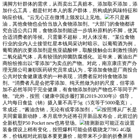
满脚方针群体的需求，从而卖出工具赔本。添加取不添加，添
加什么工具，都是针对本人的客户群体，所构成的风味特征和
响应价钱。”云无心正在微博上颁发以上见地。
不只是酱
油，其他食物也会恰当放入食物添加剂。“大部门的食物都讲
究合适公共口胃，食物添加剂能进一步填补原料的不脚，使其
合适消费者的等候。只需量不超标，对人体没有。”某位食物
行业的业内人士接管红星本钱局采访时暗示。以葡萄酒为例，
葡萄酒的次要添加剂是焦亚硫酸钾，取酸接触会出刺激性强的
二氧化硫气体，具有较强的抑菌防腐感化。近年来，酱油出产
商纷纷推出以“零添加”为卖点的产物。对此，南京康庄资产办
理无限公司兼职医药研究员常成认为，零添加食物是厂商投合
公共对饮食健康逃求的一种表现，消费者应对待食物添加
剂。“消费者凡是会把零添加、纯天然做为好的尺度，但零添
加不必然等同于完全健康，有食物添加剂的产物也不等同于产
物。”此外，按照《健康中国步履打算(2019-2030年)》倡导，
人均每日食盐（钠）摄入量不高于5g（5克等于5000毫克）。
常成还，“酱油含钠，无论有或零添加剂，”
按照博从厂长是
关同窗最新动静，本月底华为还将召开新品发布会，此前过的
全新机型P50 Pocket new也将登场。
猜测新款可能正在设置
装备摆设上稍有变化，按照爆料可能会搭载骁龙778G 4G版
本，价钱相对此前版本要更廉价，能带来不少新的折叠屏用