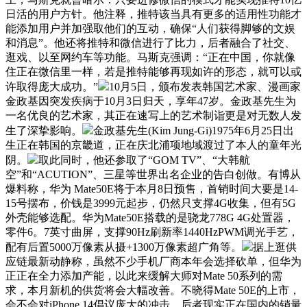
日活的用户方针。他注释，推特该当具有更多的适用性功能才
能添加用户并加强取他们的互动，确保“人们获得脚够的文娱
和消息”。他还将推特和微信进行了比力，后者融合了社交、
逛戏、以至网约车等功能。马斯克强调：“正在中国，你就像
住正在微信里一样，若是推特能够再现如许的形态，就可以或
许取得庞大成功。”
10月5日，颁布发表韩国艺术家、漫画家
金政基因突发疾病于10月3日归天，享年47岁。金政基先生为
一名优良的艺术家，其正在速写上的艺术制诣更是对无数人发
生了深挚影响。
金政基先生(Kim Jung-Gi)1975年6月25日出
生正在韩国的京畿道，正在庆北浦项地域渡过了本人的童年光
阴。
取此同时，他还参取了“GOM TV”、“大韩航
空”和“ACUTION”、三星等世界出名企业的告白创做。有博从
爆料称，华为 Mate50E将于本月8日预售，首销时间大要是14-
15号摆布，价钱是3999元起步，仍然只支撑4G收集，但有5G
外壳能够选配。华为Mate50E搭载的是骁龙778G 4G处置器，
零件6。7英寸曲屏，支撑90Hz刷新率1440HzPWM调光手艺，
配有后置5000万像素从摄+1300万像素超广角等。
据上逛供
应链最新动静称，虽然不少手机厂商本年会选择砍单，但华为
正正在全力添加产能，以此来缓解大师对Mate 50系列的需
求，本月新机的供货将会大幅改善。不晓得Mate 50E的上市，
会不会对iPhone 14倡议庞大的冲击，后者现实正在国内的销量