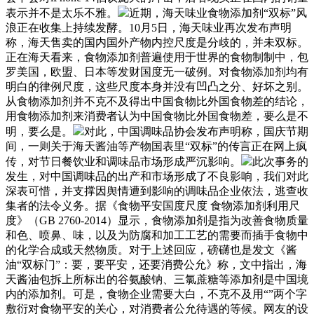
表示并不是太乐不雅。
近期，海天味业食物添加剂“双标”风
浪正在收集上持续发酵。10月5日，海天味业再次发布声明
称，海天售卖的国内国外产物内控尺度是分歧的，并未双标。
正在海天看来，食物添加剂普遍使用于世界的食物制制中，包
罗美国，欧盟、日本等发财国度无一破例。对食物添加剂均有
明白的律例尺度，这些尺度本身并没有凹凸之分、好坏之别。
从食物添加剂并不克不及得出中国食物比外国食物差的结论，
用食物添加剂来消费者认为中国食物比外国食物差，要么是不
明，要么是。
对此，中国调味品协会发布声明称，国庆节期
间，一则关于海天酱油等产物国表里“双标”的传言正在网上疯
传，对节日餐饮业和调味品市场形成严沉影响。
此次事务的
发生，对中国调味品的出产和市场形成了不良影响，我们对此
深表可惜，并支撑因舆情遭到影响的调味品企业依法，逃查收
集者的法令义务。据《食物平安国度尺度 食物添加剂利用尺
度》（GB 2760-2014）显示，食物添加剂是指为改善食物质量
和色、喷鼻、味，以及为防腐和加工工艺的需要而插手食物中
的化学合成或天然物质。对于上述回应，磅礴也是发文《酱
油“双标门”：要，要平安，还要消费公允》称，文中指出，海
天酱油包拆上所标出的谷氨酸钠、三氯蔗糖等添加剂是中国境
内的添加剂。可是，食物企业需要大白，不克不及用“”两个字
敷衍对食物平安的关心，对消费者公允待遇的等候。网友的设