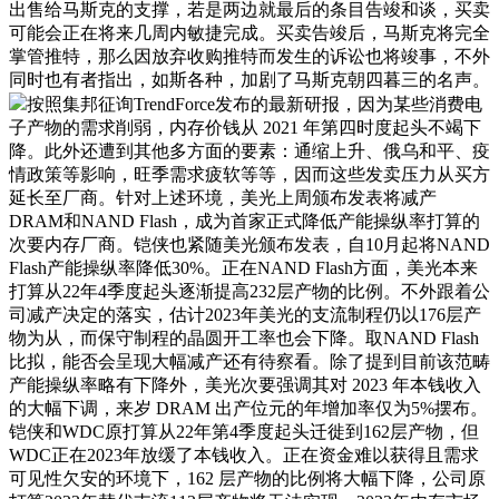
出售给马斯克的支撑，若是两边就最后的条目告竣和谈，买卖
可能会正在将来几周内敏捷完成。买卖告竣后，马斯克将完全
掌管推特，那么因放弃收购推特而发生的诉讼也将竣事，不外
同时也有者指出，如斯各种，加剧了马斯克朝四暮三的名声。
按照集邦征询TrendForce发布的最新研报，因为某些消费电
子产物的需求削弱，内存价钱从 2021 年第四时度起头不竭下
降。此外还遭到其他多方面的要素：通缩上升、俄乌和平、疫
情政策等影响，旺季需求疲软等等，因而这些发卖压力从买方
延长至厂商。针对上述环境，美光上周颁布发表将减产
DRAM和NAND Flash，成为首家正式降低产能操纵率打算的
次要内存厂商。铠侠也紧随美光颁布发表，自10月起将NAND
Flash产能操纵率降低30%。正在NAND Flash方面，美光本来
打算从22年4季度起头逐渐提高232层产物的比例。不外跟着公
司减产决定的落实，估计2023年美光的支流制程仍以176层产
物为从，而保守制程的晶圆开工率也会下降。取NAND Flash
比拟，能否会呈现大幅减产还有待察看。除了提到目前该范畴
产能操纵率略有下降外，美光次要强调其对 2023 年本钱收入
的大幅下调，来岁 DRAM 出产位元的年增加率仅为5%摆布。
铠侠和WDC原打算从22年第4季度起头迁徙到162层产物，但
WDC正在2023年放缓了本钱收入。正在资金难以获得且需求
可见性欠安的环境下，162 层产物的比例将大幅下降，公司原