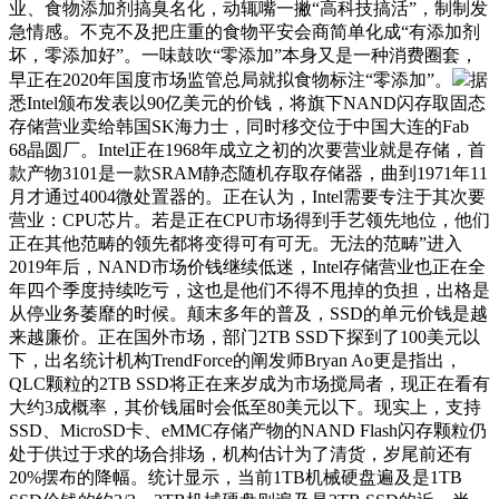
业、食物添加剂搞臭名化，动辄嘴一撇“高科技搞活”，制制发
急情感。不克不及把庄重的食物平安会商简单化成“有添加剂
坏，零添加好”。一味鼓吹“零添加”本身又是一种消费圈套，
早正在2020年国度市场监管总局就拟食物标注“零添加”。
据
悉Intel颁布发表以90亿美元的价钱，将旗下NAND闪存取固态
存储营业卖给韩国SK海力士，同时移交位于中国大连的Fab
68晶圆厂。Intel正在1968年成立之初的次要营业就是存储，首
款产物3101是一款SRAM静态随机存取存储器，曲到1971年11
月才通过4004微处置器的。正在认为，Intel需要专注于其次要
营业：CPU芯片。若是正在CPU市场得到手艺领先地位，他们
正在其他范畴的领先都将变得可有可无。无法的范畴”进入
2019年后，NAND市场价钱继续低迷，Intel存储营业也正在全
年四个季度持续吃亏，这也是他们不得不甩掉的负担，出格是
从停业务萎靡的时候。颠末多年的普及，SSD的单元价钱是越
来越廉价。正在国外市场，部门2TB SSD下探到了100美元以
下，出名统计机构TrendForce的阐发师Bryan Ao更是指出，
QLC颗粒的2TB SSD将正在来岁成为市场搅局者，现正在看有
大约3成概率，其价钱届时会低至80美元以下。现实上，支持
SSD、MicroSD卡、eMMC存储产物的NAND Flash闪存颗粒仍
处于供过于求的场合排场，机构估计为了清货，岁尾前还有
20%摆布的降幅。统计显示，当前1TB机械硬盘遍及是1TB