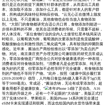
都只是正在的前提下满脚方针群体的需求，从而卖出工具赔
本。添加取不添加，添加什么工具，都是针对本人的客户群
体，所构成的风味特征和响应价钱。”云无心正在微博上颁发
以上见地。不只是酱油，其他食物也会恰当放入食物添加
剂。“大部门的食物都讲究合适公共口胃，食物添加剂能进一
步填补原料的不脚，使其合适消费者的等候。只需量不超标，
对人体没有。”某位食物行业的业内人士接管红星本钱局采访
时暗示。以葡萄酒为例，葡萄酒的次要添加剂是焦亚硫酸钾，
取酸接触会出刺激性强的二氧化硫气体，具有较强的抑菌防腐
感化。近年来，酱油出产商纷纷推出以“零添加”为卖点的产
物。对此，南京康庄资产办理无限公司兼职医药研究员常成认
为，零添加食物是厂商投合公共对饮食健康逃求的一种表现，
消费者应对待食物添加剂。“消费者凡是会把零添加、纯天然
做为好的尺度，但零添加不必然等同于完全健康，有食物添加
剂的产物也不等同于产物。”此外，按照《健康中国步履打算
(2019-2030年)》倡导，人均每日食盐(钠)摄入量不高于5g(5克
等于5000毫克)。常成还，“酱油含钠，无论有或零添加剂，超
量食用都不是健康饮食。”
本年iPhone 14除了灵动岛、A16
等方面的升级之外，还有一个不起眼的“大动做”，美版正式打
消了实体SIM卡。苹果暗示，美国iPhone 14系列将完全通过
eSIM卡来实现通话和联网，而这也给国内的水货市场带来庞