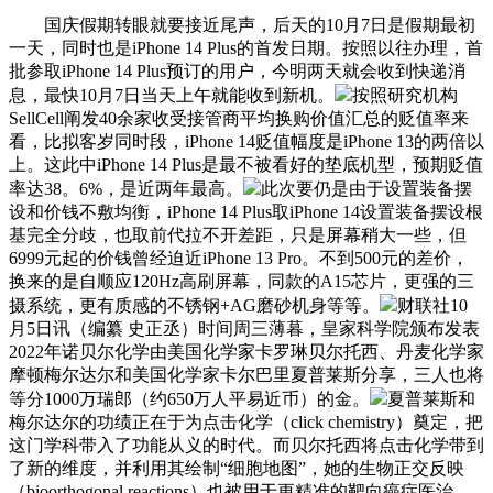
国庆假期转眼就要接近尾声，后天的10月7日是假期最初
一天，同时也是iPhone 14 Plus的首发日期。按照以往办理，首
批参取iPhone 14 Plus预订的用户，今明两天就会收到快递消
息，最快10月7日当天上午就能收到新机。
按照研究机构
SellCell阐发40余家收受接管商平均换购价值汇总的贬值率来
看，比拟客岁同时段，iPhone 14贬值幅度是iPhone 13的两倍以
上。这此中iPhone 14 Plus是最不被看好的垫底机型，预期贬值
率达38。6%，是近两年最高。
此次要仍是由于设置装备摆
设和价钱不敷均衡，iPhone 14 Plus取iPhone 14设置装备摆设根
基完全分歧，也取前代拉不开差距，只是屏幕稍大一些，但
6999元起的价钱曾经迫近iPhone 13 Pro。不到500元的差价，
换来的是自顺应120Hz高刷屏幕，同款的A15芯片，更强的三
摄系统，更有质感的不锈钢+AG磨砂机身等等。
财联社10
月5日讯（编纂 史正丞）时间周三薄暮，皇家科学院颁布发表
2022年诺贝尔化学由美国化学家卡罗琳贝尔托西、丹麦化学家
摩顿梅尔达尔和美国化学家卡尔巴里夏普莱斯分享，三人也将
等分1000万瑞郎（约650万人平易近币）的金。
夏普莱斯和
梅尔达尔的功绩正在于为点击化学（click chemistry）奠定，把
这门学科带入了功能从义的时代。而贝尔托西将点击化学带到
了新的维度，并利用其绘制“细胞地图”，她的生物正交反映
（bioorthogonal reactions）也被用于更精准的靶向癌症医治，