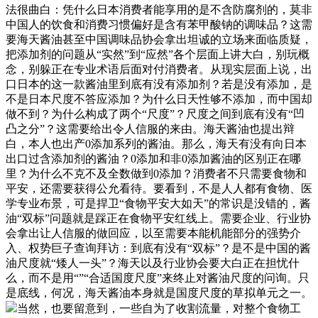
法很曲白：凭什么日本消费者能享用的是不含防腐剂的，莫非
中国人的饮食和消费习惯偏好是含有苯甲酸钠的调味品？这需
要海天酱油甚至中国调味品协会拿出坦诚的立场来面临质疑，
把添加剂的问题从“实然”到“应然”各个层面上讲大白，别玩概
念，别躲正在专业术语后面对付消费者。从现实层面上说，出
口日本的这一款酱油里到底有没有添加剂？若是没有添加，是
不是日本尺度不答应添加？为什么日天性够不添加，而中国却
做不到？为什么构成了两个“尺度”？尺度之间到底有没有“凹
凸之分”？这需要给出令人信服的来由。海天酱油也提出辩
白，本人也出产0添加系列的酱油。那么，海天有没有向日本
出口过含添加剂的酱油？0添加和非0添加酱油的区别正在哪
里？为什么不克不及全数做到0添加？消费者不只需要食物和
平安，还需要获得公允看待。要看到，不是人人都有食物、医
学专业布景，可是捍卫“食物平安大如天”的常识是没错的，酱
油“双标”问题就是踩正在食物平安红线上。需要企业、行业协
会拿出让人信服的做回应，以至需要本能机能部分的强势介
入、权势巨子查询拜访：到底有没有“双标”？是不是中国的酱
油尺度就“矮人一头”？海天以及行业协会要大白正在担忧什
么，而不是用“”“合适国度尺度”来终止对酱油尺度的问询。只
是底线，何况，海天酱油本身就是国度尺度的草拟单元之一。
当然，也要留意到，一些自为了收割流量，对整个食物工