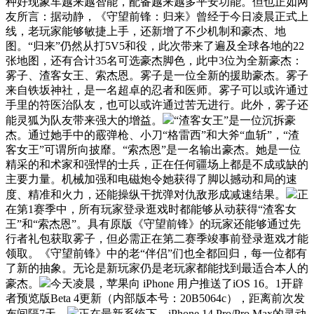
种好现象车越来越智能，配备越来越多平安功能。但也正如网
友所言：据动静，《守望前锋：归来》曾经于今日凌晨正式上
线，老玩家能够敏捷上手，还新增了不少机制和豪杰、地
图。“归来”仍然从打5V5和役，此次带来了遍及全球各地的22
张地图，还有合计35名可选豪杰脚色，此中3位为全新豪杰：
雾子、渣客女王、索杰恩。雾子是一位全新的援助豪杰。雾子
来自铁坂神社，是一名超卓的忍者和医师。雾子可以或许通过
手里的符医治队友，也可以或许通过苦无进行。此外，雾子还
能灵狐为队友带来强大的增益。
“渣客女王”是一位沉拆豪
杰。通过她手中的霰弹枪、小刀“格雷西”和大斧“血斩”，“渣
客女王”可谓所向披靡。“索杰恩”是一名输出豪杰。她是一位
精采的和术家和强悍的士兵，正在任何疆场上都是不成或缺的
主要力量。机械加强和电磁炮令她获得了脚以撼动和局的速
度、精准和火力，还能操纵干扰弹对仇敌形成减速结果。
正
在第1赛季中，所有玩家登录逛戏时都能够从动获得“渣客女
王”和“索杰恩”。具有原版《守望前锋》的玩家还能够通过先
行者礼包获取雾子，但必需正在第二赛季竣事前登录逛戏才能
领取。《守望前锋》中的老“伴侣”们也全都回归，每一位都有
了新的抽象。无论是新玩家仍是老玩家都能找到最适合本人的
豪杰。
今天凌晨，苹果向 iPhone 用户推送了iOS 16。1开辟
者预览版Beta 4更新（内部版本号：20B5064c），距离前次发
布间隔7天。
正在最新系统下，iPhone 14 Pro/Pro Max的灵动