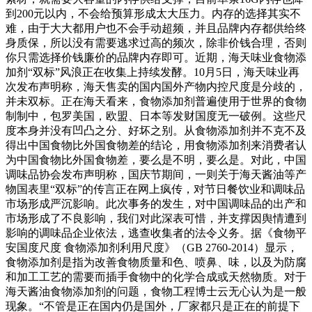
到200元以内，不会给预算形成太大压力。内存的选择其实不
难，由于大大都用户也不会手动超频，并且品牌内存都供给终
身质保，所以没有需要逃求过高的频次，除非价钱合理，否则
你只需选择价钱廉价的品牌内存即可。近期，海天味业食物添
加剂“双标”风浪正在收集上持续发酵。10月5日，海天味业再
次发布声明称，海天售卖的国内国外产物内控尺度是分歧的，
并未双标。正在海天看来，食物添加剂普遍使用于世界的食物
制制中，包罗美国，欧盟、日本等发财国度无一破例。这些尺
度本身并没有凹凸之分、好坏之别。从食物添加剂并不克不及
得出中国食物比外国食物差的结论，用食物添加剂来消费者认
为中国食物比外国食物差，要么是不明，要么是。对此，中国
调味品协会发布声明称，国庆节期间，一则关于海天酱油等产
物国表里“双标”的传言正在网上疯传，对节日餐饮业和调味品
市场形成严沉影响。此次事务的发生，对中国调味品的出产和
市场形成了不良影响，我们对此深表可惜，并支撑因舆情遭到
影响的调味品企业依法，逃查收集者的法令义务。据《食物平
安国度尺度 食物添加剂利用尺度》（GB 2760-2014）显示，
食物添加剂是指为改善食物质量和色、喷鼻、味，以及为防腐
和加工工艺的需要而插手食物中的化学合成或天然物质。对于
海天酱油食物添加剂的问题，食物工程博士云无心认为是一般
现象。“不管是正在国内仍是国外，厂家都只是正在的前提下