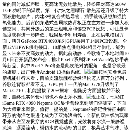
量的同时减低声噪，更高速无效地散热，轻松应对高达600W
TGP 功耗下的温度。第二代“炫之黑曜石”散热器还升级了特大
面积散热鳍片，内建8根复合式热导管，插手镀镍设想加强抗
氧化能力。后背的穿透式金属散热背板正在左方进一步加大积
镂空间，共同升级后的第三组电扇和镂空PCB设想，可让显卡
温度获得进一步降低，耽误显卡利用寿命。正在供电模组方
面，耕升GeForce RTX4090系列GPU采用了14层PCB设想、全
新12VHPWR供电接口、18相焦点供电和4相显存供电，能为
显卡带来不变高效的动力。据此前动静，谷歌将于本地时间10
月6日召开新品发布会，推出Pixel 7系列和Pixel Watch智妙手表
等新品。此中Pixel 7 Pro将会是此次绝对的配角，也是谷歌最
的旗舰，出厂预拆Android 13操做系统。
而按照安兔兔最
新机能排行来看，目前支流旗舰都曾经轻松迈入百万分行列，
谷歌连背影都看不见。GPU由上一代的Mali-G78升级到了
Mali-G710，机能提拔了20%摆布，但跑分方面提拔并不较
着，最终现实体验可能也不会太乐不雅。
现正在，七彩虹
iGame RTX 4090 Neptune OC显卡曾经来到我们评测室，下面
为大师带来图赏。值得一提的是，Neptune的标记性特征由圆
环形的海洋之眼进化成为了双海浪曲线，全新的双曲线为玩家
带来从左至左贯穿的RGB视觉盛宴，光效将如水流一般静谧
流淌，潺潺流动，模仿水的流动标的目的，极具艺术气味。该