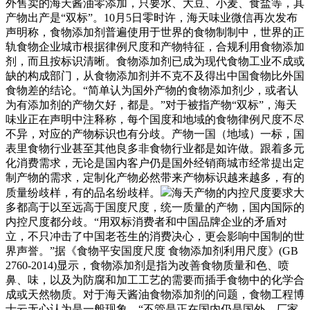
外售卖的海天酱油零添加，只要水、大豆、小麦、食盐等，其
产物出产是“双标”。10月5日零时许，海天味业微信再次发布
声明称，食物添加剂普遍使用于世界的食物制制中，世界的正
轨食物企业城市根据律例尺度和产物特征，合规利用食物添加
剂，而且按标识清晰。食物添加剂已成为现代食物工业不成或
缺的构成部门，从食物添加剂并不克不及得出中国食物比外国
食物差的结论。“简单认为国外产物的食物添加剂少，或者认
为有添加剂的产物欠好，都是。”对于被指产物“双标”，海天
味业正在声明中注释称，每个国度和地域的食物律例尺度不尽
不异，对应的产物标识也有分歧。产物一国（地域）一标，国
表里食物行业甚至其他良多非食物行业都是如许做。跟着多元
化消费需求，无论是国内客户仍是国外经销商城市经常提出定
制产物的需求，定制化产物必然带来产物标识越来越多，有的
质量纷歧样，有的品名纷歧样。
海天产物的内控尺度要求大
多都高于以至远高于国度尺度，统一质量的产物，国内国际的
内控尺度都分歧。“用双标消费者和中国品牌企业的矛盾对
立，不只冲击了中国老苍生的消费决心，更会影响中国制的世
界声誉。”据《食物平安国度尺度 食物添加剂利用尺度》(GB
2760-2014)显示，食物添加剂是指为改善食物质量和色、喷
鼻、味，以及为防腐和加工工艺的需要而插手食物中的化学合
成或天然物质。对于海天酱油食物添加剂的问题，食物工程博
士云无心认为是一般现象。“不管是正在国内仍是国外，厂家