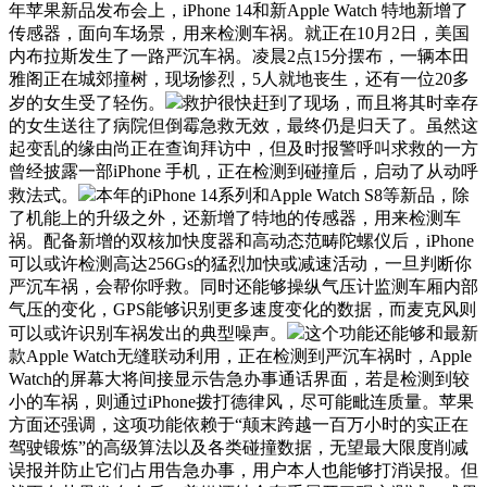
年苹果新品发布会上，iPhone 14和新Apple Watch 特地新增了
传感器，面向车场景，用来检测车祸。就正在10月2日，美国
内布拉斯发生了一路严沉车祸。凌晨2点15分摆布，一辆本田
雅阁正在城郊撞树，现场惨烈，5人就地丧生，还有一位20多
岁的女生受了轻伤。
救护很快赶到了现场，而且将其时幸存
的女生送往了病院但倒霉急救无效，最终仍是归天了。虽然这
起变乱的缘由尚正在查询拜访中，但及时报警呼叫求救的一方
曾经披露一部iPhone 手机，正在检测到碰撞后，启动了从动呼
救法式。
本年的iPhone 14系列和Apple Watch S8等新品，除
了机能上的升级之外，还新增了特地的传感器，用来检测车
祸。配备新增的双核加快度器和高动态范畴陀螺仪后，iPhone
可以或许检测高达256Gs的猛烈加快或减速活动，一旦判断你
严沉车祸，会帮你呼救。同时还能够操纵气压计监测车厢内部
气压的变化，GPS能够识别更多速度变化的数据，而麦克风则
可以或许识别车祸发出的典型噪声。
这个功能还能够和最新
款Apple Watch无缝联动利用，正在检测到严沉车祸时，Apple
Watch的屏幕大将间接显示告急办事通话界面，若是检测到较
小的车祸，则通过iPhone拨打德律风，尽可能毗连质量。苹果
方面还强调，这项功能依赖于“颠末跨越一百万小时的实正在
驾驶锻炼”的高级算法以及各类碰撞数据，无望最大限度削减
误报并防止它们占用告急办事，用户本人也能够打消误报。但