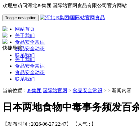
欢迎您访问河北J9集团|国际站官网食品有限公司官方网站
Toggle navigation
网站首页
关于我们
食品安全常识
快捷导航
食品安全动态
联系我们
关于我们
食品安全常识
食品安全动态
联系我们
当前位置：
J9集团|国际站官网
>
食品安全常识
> > 新闻内容
日本两地食物中毒事务频发百
【发布时间 : 2026-06-27 22:47】 【人气 :
】