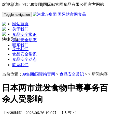
欢迎您访问河北J9集团|国际站官网食品有限公司官方网站
Toggle navigation
网站首页
关于我们
食品安全常识
快捷导航
食品安全动态
联系我们
关于我们
食品安全常识
食品安全动态
联系我们
当前位置：
J9集团|国际站官网
>
食品安全常识
> > 新闻内容
日本两市迸发食物中毒事务百
余人受影响
【发布时间 : 2026-06-26 19:07】 【人气 :
】