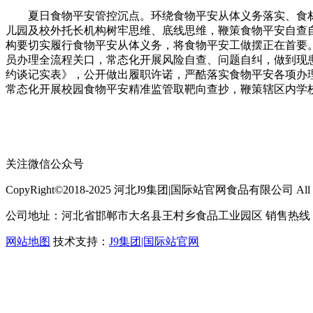
夏日食物平安管控沉点。环绕食物平安从体义务落实、食材
儿园及校外托长机构树牢思维、底线思维，鞭策食物平安自查
构要切实履行食物平安从体义务，将食物平安工做摆正在首要
员办理全流程关口，常态化开展风险自查、问题自纠，做到现
约谈记实表》，公开做出履职许诺，严酷落实食物平安各项办
常态化开展校园食物平安精准监管取靶向查抄，鞭策辖区内学
关注微信公众号
CopyRight©2018-2025 河北J9集团|国际站官网食品有限公司 All Righ
公司地址：河北省邯郸市大名县王村乡食品工业园区 销售热线：400-
网站地图
技术支持：
J9集团|国际站官网