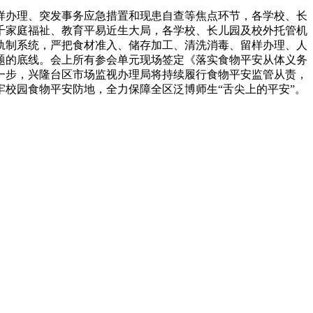
办理、突发事务应急措置和现患自查等焦点环节，各学校、长
千家庭福祉、教育平易近生大局，各学校、长儿园及校外托管机
轨制系统，严把食材准入、储存加工、清洗消毒、留样办理、人
题的底线。会上所有参会单元现场签定《落实食物平安从体义务
一步，兴隆台区市场监视办理局将持续履行食物平安监管从责，
校园食物平安防地，全力保障全区泛博师生“舌尖上的平安”。