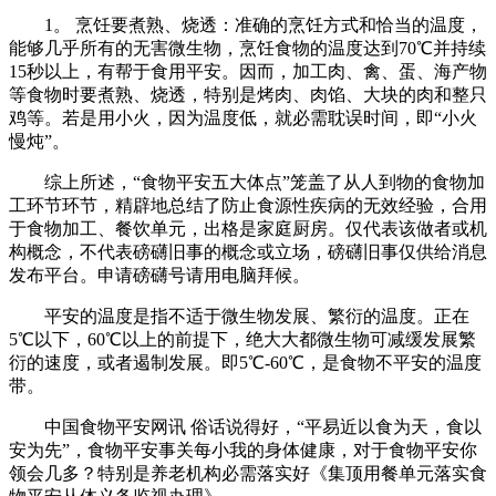
1。 烹饪要煮熟、烧透：准确的烹饪方式和恰当的温度，
能够几乎所有的无害微生物，烹饪食物的温度达到70℃并持续
15秒以上，有帮于食用平安。因而，加工肉、禽、蛋、海产物
等食物时要煮熟、烧透，特别是烤肉、肉馅、大块的肉和整只
鸡等。若是用小火，因为温度低，就必需耽误时间，即“小火
慢炖”。
综上所述，“食物平安五大体点”笼盖了从人到物的食物加
工环节环节，精辟地总结了防止食源性疾病的无效经验，合用
于食物加工、餐饮单元，出格是家庭厨房。仅代表该做者或机
构概念，不代表磅礴旧事的概念或立场，磅礴旧事仅供给消息
发布平台。申请磅礴号请用电脑拜候。
平安的温度是指不适于微生物发展、繁衍的温度。正在
5℃以下，60℃以上的前提下，绝大大都微生物可减缓发展繁
衍的速度，或者遏制发展。即5℃-60℃，是食物不平安的温度
带。
中国食物平安网讯 俗话说得好，“平易近以食为天，食以
安为先”，食物平安事关每小我的身体健康，对于食物平安你
领会几多？特别是养老机构必需落实好《集顶用餐单元落实食