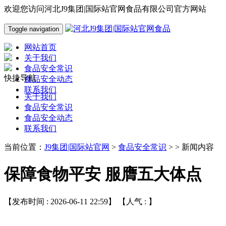
欢迎您访问河北J9集团|国际站官网食品有限公司官方网站
Toggle navigation
网站首页
关于我们
食品安全常识
快捷导航
食品安全动态
联系我们
关于我们
食品安全常识
食品安全动态
联系我们
当前位置：
J9集团|国际站官网
>
食品安全常识
> > 新闻内容
保障食物平安 服膺五大体点
【发布时间 : 2026-06-11 22:59】 【人气 :
】