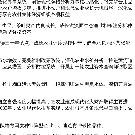
化办事系统。阐扬现代稼穑分析办事核心感化，将先辈合用品
小农户增收步履，推进小农户和现代农业成长无机跟尾。深化农
等享有农村集体经济组织各项权益。
、生果、茶叶财产优良成长。成长洪流面生态渔业和稻渔分析种
辟新型食物资本。
误三十年试点。成长农业适度规模运营，健全承包地运营权流
水增效，完美轨制政策系统，深化农业水价分析，推进黄河道
、应急措置、分析防控系统。开展新一轮农业资本查询拜访取区
推进糊口污水无效管理，根基消弭农村黑臭水体。深切开展农
自立自强程度大幅提高，把农业建成现代化大财产取得主要进
035年，农业现代化根基实现，农村根基具备现代糊口前提，农
队培育国度种业阵型企业，加速选育冲破性品种。