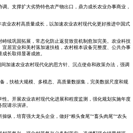
调。支撑扩大劣势特色农产物出口，鼎力成长农业办事商业，
年农业农村高质量成长，以加速农业农村现代化更好推进中国式
对峙续巩固拓展，常态化防止返贫致贫机制愈加完美。农业科技
。宜居宜业和美村落加速扶植，农村根本设备完整度、公共办事
量成长取得显著成效。
期间加速农业农村现代化的思方针、沉点使命和政策办法，强调
备，扶植大规模、多模态、高质量数据集，完美数据尺度和规
性。开展农业农村现代化进展和程度监测，强化规划实施年度
务院请示演讲。
，培育强大龙头企业，做好“粮头食尾”“畜头肉尾”“农头