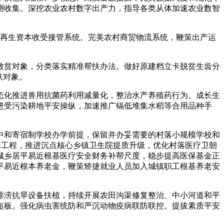
测收集。深挖农业农村数字出产力，指导各类从体加速农业数智
再生资本收受接管系统。完美农村商贸物流系统，鞭策出产运
贫对象，分类落实精准帮扶办法。做好原建档立卡脱贫生齿分
扶对象。
化推进兽用抗菌药利用减量化，整治水产养殖药行为。成长生
进受污染耕地平安操纵，加速推广镉低堆集水稻等合用品种手
和寄宿制学校办学前提，保留并办妥需要的村落小规模学校和
强基工程，推进沉点核心乡镇卫生院提质升级，优化村落医疗卫朝
城乡居平易近根基医疗安全财务补帮尺度，稳步提高医保基金正
平易近根本养老金，鞭策矫捷就业人员加入城镇职工根基养老安
涝抗旱设备扶植，持续开展农田沟渠修复整治、中小河道和平
短板。强化病虫害统防和严沉动物疫病联防联控。提拔素质平安