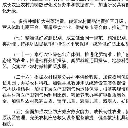
成长农业农村范畴数智化政务办事和数据财产。加速研发具有
化升级。
5。多措并举扩大村落消费。鞭策农村商品消费扩容升级，支
营从体取电商平台、商超餐饮企业、供销集市等合做，推进产
（七）精准做好监测识别。成立健全同一规范、精准识别、
类办理，持续巩固提拔“障”和饮水平安保障。统筹做好防止返
（二十一）奉行农业绿色出产体例。推进化肥精准，推广使
态轮回农业，推进秸秆分析操纵、粪肥就近还田操纵、地膜科
艺。实施农业农村减排固碳步履。
（二十六）提拔农村根基公共办事供给程度。加速权利优良
长儿园，办妥农村特殊。加强县域教师步队统筹设置装备摆设，
气构扶植结构，加强下层医疗卫朝气构运转保障，根基实现慎
在县村落医疗卫朝气构利用比例。鞭策养老办事扩容提质增效
全。加强对农村孤寡白叟、留守儿童、窘境儿童、残疾人、妨
（五）全面加强农业防灾减灾救灾能力。成长韧性农业，提
原涝区管理。完美农机应急救灾设备配备前提，健全救灾机具
程度。