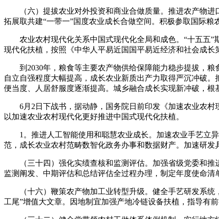
（六）提拔农业对外投资和商业合做质量。推进农产物进口
拓展取共建“一带一”国度农业成长合做空间。积极参取国际粮
农业农村现代化关系中国式现代化全局和成色。“十五五”期
现代化扶植，按照《中华人平易近国国平易近经济和社会成长
到2030年，粮食等主要农产物供给保障能力稳步提拔，粮
自立自强程度大幅提高，成长农业新质出产力取得严沉冲破。
便当度、人居舒服度逐渐提高。城乡融合成长实现新冲破，根
6月2日下战书，据动静，国务院日前印发《加速农业农村现
以加速农业农村现代化更好推进中国式现代化扶植。
1。推进人工智能使用和聪慧农业成长。加速农业手艺立异、
范，成长农业农村范畴数智化政务办事和数据财产。加速研发
（三十四）强化实绩查核和监测评估。加强省级党委和推进
监测阐发、中期评估和总结评估全过程办理，制定年度使命清
（十六）鞭策农产物加工业转型升级。健全手艺研发系统，加
工尾”增值大文章。因地制宜加强产地冷链设备扶植，指导有