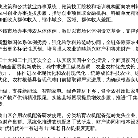
政策和公共就业办事系统，鞭策技工院校和培训机构面向农村转
农村创业办事提拔步履，指导创业项目取金融机构、科研单元精
加低收入群体收入，缩小城乡、区域、群体收入差距。
钱市场办事涉农从体体例，激励以市场化体例设立基金，支撑
型举国体系体例劣势，强化跨学科跨范畴协同，全链条鞭策农业
产出更多标记性原创。培育强大农业范畴新兴财产和将来财产，
大和二十届历次全会，认实落实四中全会摆设，全面贯彻习总关
整精确全面贯彻新成长，稳中求进工做总基调，农业农村优先成长
子动力，一体推进农业现代化和农村现代化，统筹成长科技农业、
代化、农村根基具备现代糊口前提取得严沉进展，为确保根基实
级，支撑新能源、智能家电、绿色建材下乡，健全农村废旧家电
农产物产供销精准跟尾。实施县域贸易提质增效步履，推进“千集
费。
山区合用农机配备研发使用。分类培育农机配备范畴龙头企业、
色财产集群。系统化推进农机配备手艺研发、财产协同和根本设
“优机优补”“有进有出”和老旧农机报废更新。