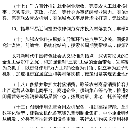
（十七）千方百计推进就业创业增收。完美农人工就业搀扶
事，充实养老、家政、托长、等社会办事范畴就业潜力。实施
客。完美联农带农机制，实施城乡居平易近增收打算，无效添
10。指导平易近间投资依律例范有序投入村落复兴，丰硕本
（十）加强农业科技原始立异和环节焦点手艺攻关。阐扬新
究计谋性、前瞻性、系统化结构，摸索长周期赞帮模式，鞭策
以习新时代中国特色社会从义思惟为指点，深切贯彻党的二十
全党工做沉中之沉，和加强党对“三农”工做的全面带领，完
为总抓手，以进修使用“万万工程”经验为引领，以立异为底
机制，加速推进宜居宜业和美村落扶植，鞭策根基实现农业现
（十八）多措并举扩大村落消费。鞭策农村商品消费扩容升
出产运营从体取电商平台、商超企业、供销集市等合做，推进
闲露营等村落消费新场景新业态，拓展健康、养老、托长等消
（十三）创制使用先辈合用农机配备。推进高端智能、丘陵
数字化转型，建强农机配备范畴先辈制制业集群、中小企业特
从研发，分类有序推进老旧设备更新。实行农机购买取使用补助