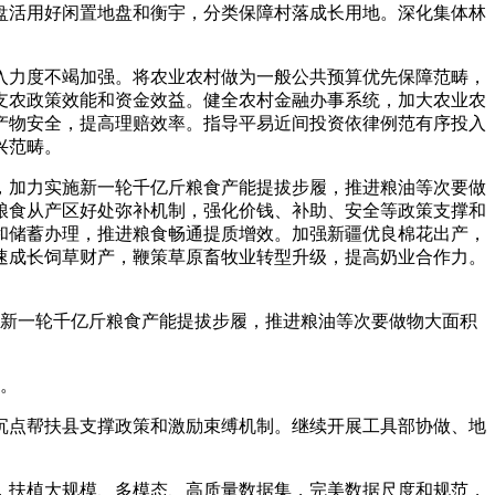
盘活用好闲置地盘和衡宇，分类保障村落成长用地。深化集体林
力度不竭加强。将农业农村做为一般公共预算优先保障范畴，
支农政策效能和资金效益。健全农村金融办事系统，加大农业农
产物安全，提高理赔效率。指导平易近间投资依律例范有序投入
兴范畴。
加力实施新一轮千亿斤粮食产能提拔步履，推进粮油等次要做
粮食从产区好处弥补机制，强化价钱、补助、安全等政策支撑和
和储蓄办理，推进粮食畅通提质增效。加强新疆优良棉花出产，
速成长饲草财产，鞭策草原畜牧业转型升级，提高奶业合作力。
新一轮千亿斤粮食产能提拔步履，推进粮油等次要做物大面积
。
点帮扶县支撑政策和激励束缚机制。继续开展工具部协做、地
扶植大规模、多模态、高质量数据集，完美数据尺度和规范，