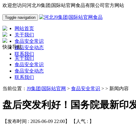
欢迎您访问河北J9集团|国际站官网食品有限公司官方网站
Toggle navigation
网站首页
关于我们
食品安全常识
快捷导航
食品安全动态
联系我们
关于我们
食品安全常识
食品安全动态
联系我们
当前位置：
J9集团|国际站官网
>
食品安全常识
> > 新闻内容
盘后突发利好！国务院最新印
【发布时间 : 2026-06-09 22:00】 【人气 :
】