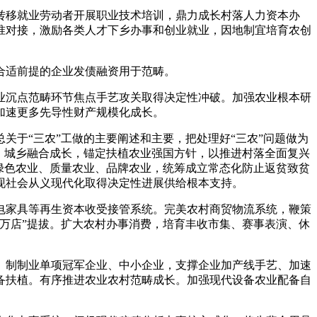
移就业劳动者开展职业技术培训，鼎力成长村落人力资本办
准对接，激励各类人才下乡办事和创业就业，因地制宜培育农创
合适前提的企业发债融资用于范畴。
沉点范畴环节焦点手艺攻关取得决定性冲破。加强农业根本研
加速更多先导性财产规模化成长。
于“三农”工做的主要阐述和主要，把处理好“三农”问题做为
，城乡融合成长，锚定扶植农业强国方针，以推进村落全面复兴
绿色农业、质量农业、品牌农业，统筹成立常态化防止返贫致贫
现社会从义现代化取得决定性进展供给根本支持。
家具等再生资本收受接管系统。完美农村商贸物流系统，鞭策
万店”提拔。扩大农村办事消费，培育丰收市集、赛事表演、休
制制业单项冠军企业、中小企业，支撑企业加产线手艺、加速
备扶植。有序推进农业农村范畴成长。加强现代设备农业配备自