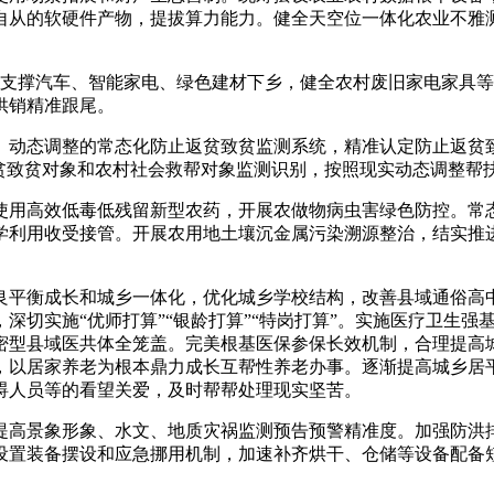
自从的软硬件产物，提拔算力能力。健全天空位一体化农业不雅
撑汽车、智能家电、绿色建材下乡，健全农村废旧家电家具等
供销精准跟尾。
动态调整的常态化防止返贫致贫监测系统，精准认定防止返贫致
贫致贫对象和农村社会救帮对象监测识别，按照现实动态调整帮
用高效低毒低残留新型农药，开展农做物病虫害绿色防控。常态
学利用收受接管。开展农用地土壤沉金属污染溯源整治，结实推
平衡成长和城乡一体化，优化城乡学校结构，改善县域通俗高中
深切实施“优师打算”“银龄打算”“特岗打算”。实施医疗卫生
密型县域医共体全笼盖。完美根基医保参保长效机制，合理提高
，以居家养老为根本鼎力成长互帮性养老办事。逐渐提高城乡居
碍人员等的看望关爱，及时帮帮处理现实坚苦。
高景象形象、水文、地质灾祸监测预告预警精准度。加强防洪排
设置装备摆设和应急挪用机制，加速补齐烘干、仓储等设备配备