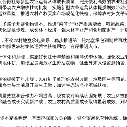
合做社等新型农业运营从体成长质量，完美便利高效的农业社会
同带动农户增收挂钩机制，实施新型农业运营从体提质增效带动
运营风险，推进农村产权买卖市场规范化扶植，保障农村妇女平
路子开辟食物资本。推进“菜篮子”财产提质增效，鞭策蔬菜
代化提拔步履。成长林下经济，强大林草财产和食用菌财产，开
不变农村地盘承包关系，稳步推进第二轮地盘承包到期后再耽
集约操纵农村集体运营性扶植用地，有序推进入市。
体化和系理，实施好长江十年禁渔和海洋伏季休渔。强化农业节
耕地休耕。加强宝贵濒危水生野活泼物，健全外来入侵监测预警
治提拔五年步履，以钉钉子处理好农村改厕、垃圾围村等问题。
和乡土头土脑息开展村庄微，加速生态洁净小流域扶植。
质量效益和合作力不竭提高，脱贫攻对峙续巩固拓展，农业科技
融合成长实现新冲破，农业农村高质量成长取得显著成效。到2
资本精准判定、基因挖掘和改良创制，健全贸易化育种系统，梯