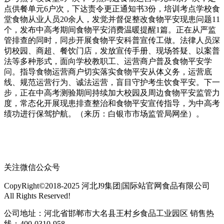
点供餐单元6户次，下达责令更正通知书3份，培训考点学校食
堂食物从业人员20余人，发觉并督促整改食物平安现患问题11
个，发布中高考期间食物平安消费温暖提醒1篇。正在从严监
管排查的同时，同步开展食物平安科普宣传工做。法律人员深
切校园、商超、餐饮门店，发放宣传手册、现场答疑、以案普
法等多种形式，面向学校教职工、运营商户普及食物平安学
问。指导食物运营商户切实落实食物平安从体义务，运营底
线、规范运营行为、诚法运营，盲目守护考生饮食平安。下一
步，正在中高考测验期间持续加大校园及周边食物平安监管力
度，常态化开展现患排查整治和食物平安宣传指导，为中高考
绩功进行保驾护航。（来历：白银市市场监管局网坐）。
关注微信公众号
CopyRight©2018-2025 河北J9集团|国际站官网食品有限公司
All Rights Reserved!
公司地址：河北省邯郸市大名县王村乡食品工业园区 销售热
线：400-0310-958