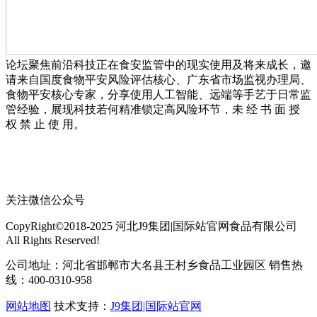
论坛聚焦前沿科技正在食安监管中的现实使用及将来成长，邀
请来自国度食物平安风险评估核心、广东省市场监视办理局、
食物平安核心专家，分享使用人工智能、远端等手艺于日常监
管经验，展现科技若何精准锁定高风险环节，未 经 书 面 授
权 禁 止 使 用。
关注微信公众号
CopyRight©2018-2025 河北J9集团|国际站官网食品有限公司
All Rights Reserved!
公司地址：河北省邯郸市大名县王村乡食品工业园区 销售热
线：400-0310-958
网站地图
技术支持：
J9集团|国际站官网