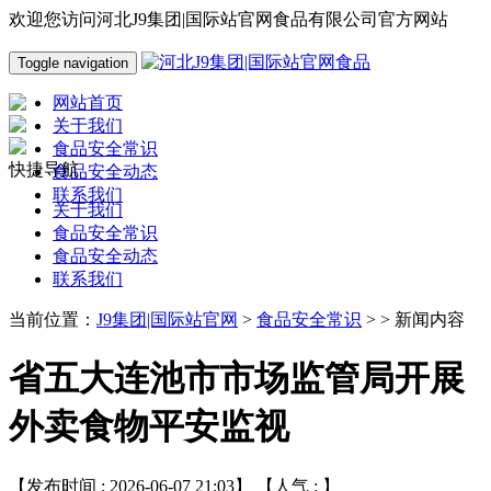
欢迎您访问河北J9集团|国际站官网食品有限公司官方网站
Toggle navigation
网站首页
关于我们
食品安全常识
快捷导航
食品安全动态
联系我们
关于我们
食品安全常识
食品安全动态
联系我们
当前位置：
J9集团|国际站官网
>
食品安全常识
> > 新闻内容
省五大连池市市场监管局开展
外卖食物平安监视
【发布时间 : 2026-06-07 21:03】 【人气 :
】