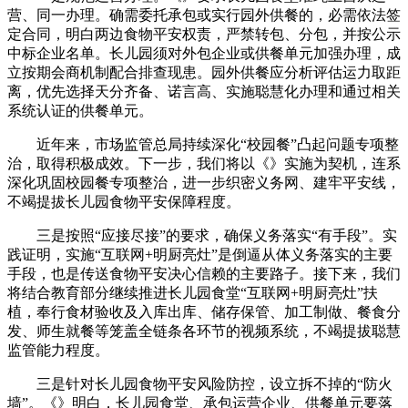
营、同一办理。确需委托承包或实行园外供餐的，必需依法签
定合同，明白两边食物平安权责，严禁转包、分包，并按公示
中标企业名单。长儿园须对外包企业或供餐单元加强办理，成
立按期会商机制配合排查现患。园外供餐应分析评估运力取距
离，优先选择天分齐备、诺言高、实施聪慧化办理和通过相关
系统认证的供餐单元。
近年来，市场监管总局持续深化“校园餐”凸起问题专项整
治，取得积极成效。下一步，我们将以《》实施为契机，连系
深化巩固校园餐专项整治，进一步织密义务网、建牢平安线，
不竭提拔长儿园食物平安保障程度。
三是按照“应接尽接”的要求，确保义务落实“有手段”。实
践证明，实施“互联网+明厨亮灶”是倒逼从体义务落实的主要
手段，也是传送食物平安决心信赖的主要路子。接下来，我们
将结合教育部分继续推进长儿园食堂“互联网+明厨亮灶”扶
植，奉行食材验收及入库出库、储存保管、加工制做、餐食分
发、师生就餐等笼盖全链条各环节的视频系统，不竭提拔聪慧
监管能力程度。
三是针对长儿园食物平安风险防控，设立拆不掉的“防火
墙”。《》明白，长儿园食堂、承包运营企业、供餐单元要落