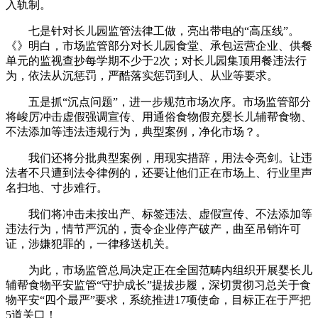
入轨制。
七是针对长儿园监管法律工做，亮出带电的“高压线”。
《》明白，市场监管部分对长儿园食堂、承包运营企业、供餐
单元的监视查抄每学期不少于2次；对长儿园集顶用餐违法行
为，依法从沉惩罚，严酷落实惩罚到人、从业等要求。
五是抓“沉点问题”，进一步规范市场次序。市场监管部分
将峻厉冲击虚假强调宣传、用通俗食物假充婴长儿辅帮食物、
不法添加等违法违规行为，典型案例，净化市场？。
我们还将分批典型案例，用现实措辞，用法令亮剑。让违
法者不只遭到法令律例的，还要让他们正在市场上、行业里声
名扫地、寸步难行。
我们将冲击未按出产、标签违法、虚假宣传、不法添加等
违法行为，情节严沉的，责令企业停产破产，曲至吊销许可
证，涉嫌犯罪的，一律移送机关。
为此，市场监管总局决定正在全国范畴内组织开展婴长儿
辅帮食物平安监管“守护成长”提拔步履，深切贯彻习总关于食
物平安“四个最严”要求，系统推进17项使命，目标正在于严把
5道关口！