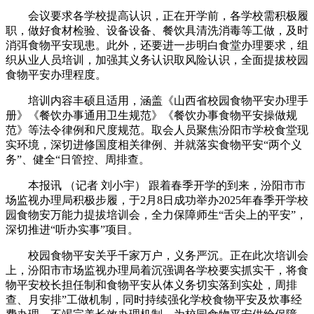
会议要求各学校提高认识，正在开学前，各学校需积极履
职，做好食材检验、设备设备、餐饮具清洗消毒等工做，及时
消弭食物平安现患。此外，还要进一步明白食堂办理要求，组
织从业人员培训，加强其义务认识取风险认识，全面提拔校园
食物平安办理程度。
培训内容丰硕且适用，涵盖《山西省校园食物平安办理手
册》《餐饮办事通用卫生规范》《餐饮办事食物平安操做规
范》等法令律例和尺度规范。取会人员聚焦汾阳市学校食堂现
实环境，深切进修国度相关律例、并就落实食物平安“两个义
务”、健全“日管控、周排查。
本报讯 （记者 刘小宇） 跟着春季开学的到来，汾阳市市
场监视办理局积极步履，于2月8日成功举办2025年春季开学校
园食物安万能力提拔培训会，全力保障师生“舌尖上的平安”，
深切推进“听办实事”项目。
校园食物平安关乎千家万户，义务严沉。正在此次培训会
上，汾阳市市场监视办理局着沉强调各学校要实抓实干，将食
物平安校长担任制和食物平安从体义务切实落到实处，周排
查、月安排”工做机制，同时持续强化学校食物平安及炊事经