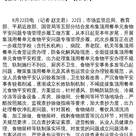
8月22日电 （记者 赵文君） 22日，市场监管总局、教育
部、平易近政部、国管局等五部分结合发布集顶用餐单元食物
平安问题专项管理步履工做方案，从本日起至本年岁尾，开展
集顶用餐单元食物平安问题专项管理步履。此次步履旨正在进
一步规范学校（含托长机构）、病院、养老院、机关等集顶用
餐单元食堂运营办理，防备化解风险现患，全面提拔集顶用餐
单元食物平安程度。出力处理集顶用餐单元食物平安办理不规
范、轨制施行不到位、厨房不卫生、食物平安事务多发等凸起
问题，鞭策集顶用餐单元及其承包运营企业办理较着规范，从
业人员食物平安认识较着加强，卫生较着改善，严沉食物平安
事务较着削减，逐渐成立长效轨制机制，不竭提拔集顶用餐单
元食物平安程度。方案提出，针对通风、防蝇防鼠防虫、冷藏
冷冻等设备设备，库房、操做间、分餐间等环节场地场合，严
酷按照频次、监视查抄操做指南等要求，加大查抄力度，出力
处理餐饮净乱差问题。针对晨检、食物储存、餐饮具清洗消
毒、加工操做、食物留样、残剩食物措置等沉点环节，对照相
关规范要求，沉点查抄索证索票、进货检验、从业人员健康办
理、食物留样等轨制落实环境。对发觉的问题成立问题清单，
方案还提出，严管承包运营行为。沉点排查承包运营企业以及