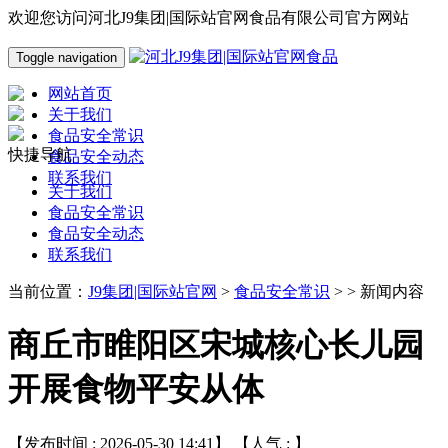
欢迎您访问河北J9集团|国际站官网食品有限公司官方网站
Toggle navigation
网站首页
关于我们
食品安全常识
快捷导航
食品安全动态
联系我们
关于我们
食品安全常识
食品安全动态
联系我们
当前位置：
J9集团|国际站官网
>
食品安全常识
> > 新闻内容
商丘市睢阳区宋城核心长儿园
开展食物平安从体
【发布时间 : 2026-05-30 14:41】 【人气 :
】