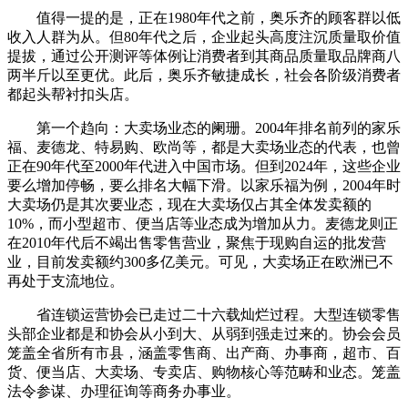
值得一提的是，正在1980年代之前，奥乐齐的顾客群以低
收入人群为从。但80年代之后，企业起头高度注沉质量取价值
提拔，通过公开测评等体例让消费者到其商品质量取品牌商八
两半斤以至更优。此后，奥乐齐敏捷成长，社会各阶级消费者
都起头帮衬扣头店。
第一个趋向：大卖场业态的阑珊。2004年排名前列的家乐
福、麦德龙、特易购、欧尚等，都是大卖场业态的代表，也曾
正在90年代至2000年代进入中国市场。但到2024年，这些企业
要么增加停畅，要么排名大幅下滑。以家乐福为例，2004年时
大卖场仍是其次要业态，现在大卖场仅占其全体发卖额的
10%，而小型超市、便当店等业态成为增加从力。麦德龙则正
在2010年代后不竭出售零售营业，聚焦于现购自运的批发营
业，目前发卖额约300多亿美元。可见，大卖场正在欧洲已不
再处于支流地位。
省连锁运营协会已走过二十六载灿烂过程。大型连锁零售
头部企业都是和协会从小到大、从弱到强走过来的。协会会员
笼盖全省所有市县，涵盖零售商、出产商、办事商，超市、百
货、便当店、大卖场、专卖店、购物核心等范畴和业态。笼盖
法令参谋、办理征询等商务办事业。