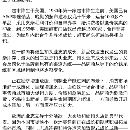
超市降生于美国。1930年第一家超市降生之前，美国已有
A&P等连锁店。晚期的超市道积仅几十平米，运营1000多个
单品，采用夹杂毛利订价和自帮办事，给消费者以廉价实惠的
印象。到1955年，美国超市门店数已跨越15000家，合作非常
激烈。为应对内部合作并寻求成长，超市起头扩展品类和面
积。
这一趋向将催生扣头业态的成长。新品快速迭代发生的复
杂库存，最大的出口就是扣头业态。扣头业态成长起来后，又
会反感化于品牌商原有的渠道系统——品牌商从导下的价钱系
统和区域经销制也将逐渐变化。
正在经济增速放缓、制制业产能过剩的布景下，消费市场
渐趋于成熟化，呈现增加乏力。面临这一场合排场，品牌商和
零售商城市加大促销力度，价钱和愈演愈烈。品牌商为刺激消
费，不竭推出新品，商品生命周期随之缩短，一方面导致开辟
成本添加，另一方面库存压力扩大。
欧洲的业态立异十分活跃，大卖场和硬扣头店是典型代
表。因为本国市场狭小，欧洲零售商正在成长初期就积极拓展
海外市场。同时，志愿连锁和特许运营加盟形式成长成熟——