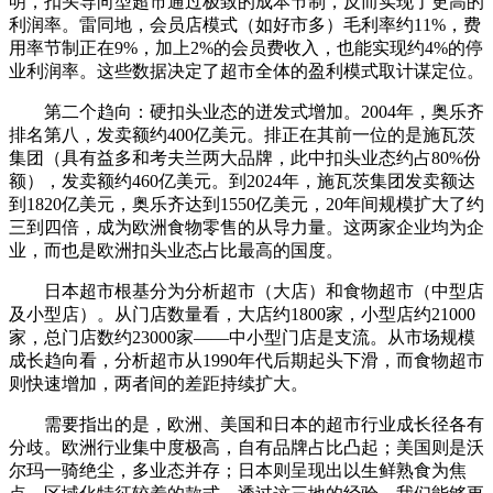
明，扣头导向型超市通过极致的成本节制，反而实现了更高的
利润率。雷同地，会员店模式（如好市多）毛利率约11%，费
用率节制正在9%，加上2%的会员费收入，也能实现约4%的停
业利润率。这些数据决定了超市全体的盈利模式取计谋定位。
第二个趋向：硬扣头业态的迸发式增加。2004年，奥乐齐
排名第八，发卖额约400亿美元。排正在其前一位的是施瓦茨
集团（具有益多和考夫兰两大品牌，此中扣头业态约占80%份
额），发卖额约460亿美元。到2024年，施瓦茨集团发卖额达
到1820亿美元，奥乐齐达到1550亿美元，20年间规模扩大了约
三到四倍，成为欧洲食物零售的从导力量。这两家企业均为企
业，而也是欧洲扣头业态占比最高的国度。
日本超市根基分为分析超市（大店）和食物超市（中型店
及小型店）。从门店数量看，大店约1800家，小型店约21000
家，总门店数约23000家——中小型门店是支流。从市场规模
成长趋向看，分析超市从1990年代后期起头下滑，而食物超市
则快速增加，两者间的差距持续扩大。
需要指出的是，欧洲、美国和日本的超市行业成长径各有
分歧。欧洲行业集中度极高，自有品牌占比凸起；美国则是沃
尔玛一骑绝尘，多业态并存；日本则呈现出以生鲜熟食为焦