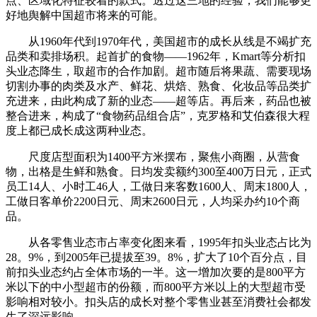
点、区域化特征较着的款式。透过这三地的经验，我们能够更
好地舆解中国超市将来的可能。
从1960年代到1970年代，美国超市的成长从线是不竭扩充
品类和卖排场积。起首扩的食物——1962年，Kmart等分析扣
头业态降生，取超市的合作加剧。超市随后将果蔬、需要现场
切割办事的肉类及水产、鲜花、烘焙、熟食、化妆品等品类扩
充进来，由此构成了新的业态——超等店。再后来，药品也被
整合进来，构成了“食物药品组合店”，克罗格和艾伯森很大程
度上都已成长成这两种业态。
尺度店型面积为1400平方米摆布，聚焦小商圈，从营食
物，出格是生鲜和熟食。日均发卖额约300至400万日元，正式
员工14人、小时工46人，工做日来客数1600人、周末1800人，
工做日客单价2200日元、周末2600日元，人均采办约10个商
品。
从各零售业态市占率变化图来看，1995年扣头业态占比为
28。9%，到2005年已提拔至39。8%，扩大了10个百分点，目
前扣头业态约占全体市场的一半。这一增加次要的是800平方
米以下的中小型超市的份额，而800平方米以上的大型超市受
影响相对较小。扣头店的成长对整个零售业甚至消费社会都发
生了深远影响。