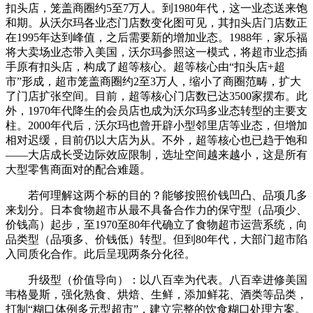
扣头店，笼盖商圈约5至7万人。到1980年代，这一业态送来饱
和期。从沃尔玛各业态门店数变化图可见，其扣头店门店数正
在1995年达到峰值，之后需要新的增加业态。1988年，家乐福
将大卖场业态带入美国，沃尔玛参照这一模式，将超市业态插
手原有扣头店，构成了超等核心。超等核心由“扣头店+超
市”形成，超市笼盖商圈约2至3万人，缩小了商圈范畴，扩大
了门店扩张空间。目前，超等核心门店数已达3500家摆布。此
外，1970年代降生的会员店也成为沃尔玛多业态转型的主要支
柱。2000年代后，沃尔玛也曾开辟小型邻里店等业态，但增加
相对迟缓，目前仍以大店为从。不外，超等核心也已趋于饱和
——大店成长受边际效应限制，选址空间越来越小，这是所有
大型零售商面对的配合难题。
若何理解这两个标的目的？能够按照价钱凹凸、品项几多
来划分。日本食物超市从最不具备合作力的保守型（品项少、
价钱高）起步，至1970至80年代确立了食物超市运营系统，向
品类型（品项多、价钱低）转型。但到80年代，大部门超市陷
入同质化合作。此后呈现两条分化径。
升级型（价值导向）：以八百幸为代表。八百幸进修美国
韦格曼斯，强化熟食、烘焙、生鲜，添加鲜花、酒类等品类，
打制“糊口体例多元型超市”，建立完整的饮食糊口处理方案。