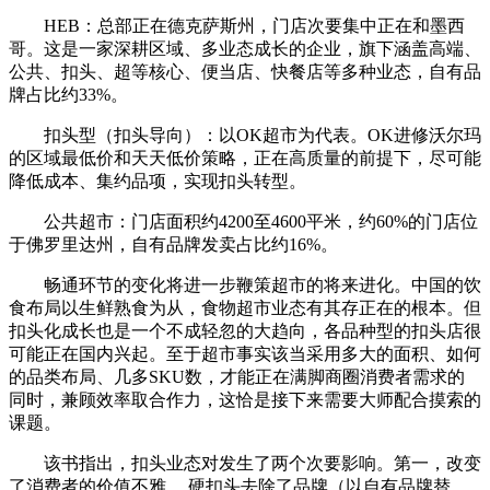
HEB：总部正在德克萨斯州，门店次要集中正在和墨西
哥。这是一家深耕区域、多业态成长的企业，旗下涵盖高端、
公共、扣头、超等核心、便当店、快餐店等多种业态，自有品
牌占比约33%。
扣头型（扣头导向）：以OK超市为代表。OK进修沃尔玛
的区域最低价和天天低价策略，正在高质量的前提下，尽可能
降低成本、集约品项，实现扣头转型。
公共超市：门店面积约4200至4600平米，约60%的门店位
于佛罗里达州，自有品牌发卖占比约16%。
畅通环节的变化将进一步鞭策超市的将来进化。中国的饮
食布局以生鲜熟食为从，食物超市业态有其存正在的根本。但
扣头化成长也是一个不成轻忽的大趋向，各品种型的扣头店很
可能正在国内兴起。至于超市事实该当采用多大的面积、如何
的品类布局、几多SKU数，才能正在满脚商圈消费者需求的
同时，兼顾效率取合作力，这恰是接下来需要大师配合摸索的
课题。
该书指出，扣头业态对发生了两个次要影响。第一，改变
了消费者的价值不雅。 硬扣头去除了品牌（以自有品牌替