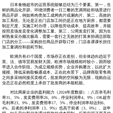
日本食物超市的运营系统能够总结为三个要素。第一，生
鲜的商品化开辟。环绕消费者一日三餐的烹调用处和场景进行
商品开辟，例如将肉类加工成烤肉片或涮肉片。第二，高效的
加工系统。无论是正在门店加工间仍是正在地方厨房，都需要
制定尺度、实施工时办理，以降低劳动成本、提高效率，并能
按照卖场发卖变化调整加工量。第三，52周发卖打算。因为生
鲜熟食采办频次极高，需要一套行之无效的打算来协调总部取
门店的分工——采购担任商品开辟取订价，门店各课课长担任
加工量调控和损耗节制。
欧洲共有45个国度，市场存正在差别，但全体趋向趋近于
英、法、德等贸易发财大国。欧洲市场规模相对较小，因而较
早进入合作阶段。为成立规模劣势，企业并购屡次，以此扩大
规模、降低采购取畅通成本。正在此布景下，品牌商取零售商
之间多采纳间接买卖模式，批发商的空间极为无限，现购自运
业态正在必然程度上承担了批发商的本能机能。
对比两家企业的盈利能力（2024年度数据）：八百幸毛利
率31。5%，发卖费用率26。6%，停业利润率4。9%；OK超市
毛利率23。9%，发卖费用率17。5%，停业利润率却达到6。
4%。后者的净利润率（3。9%）也高于前者（3。0%）。这申