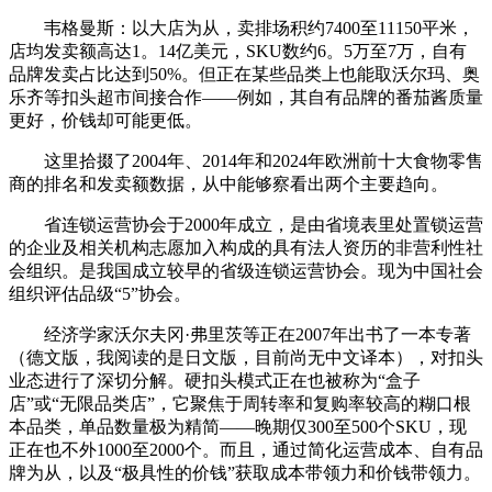
韦格曼斯：以大店为从，卖排场积约7400至11150平米，
店均发卖额高达1。14亿美元，SKU数约6。5万至7万，自有
品牌发卖占比达到50%。但正在某些品类上也能取沃尔玛、奥
乐齐等扣头超市间接合作——例如，其自有品牌的番茄酱质量
更好，价钱却可能更低。
这里拾掇了2004年、2014年和2024年欧洲前十大食物零售
商的排名和发卖额数据，从中能够察看出两个主要趋向。
省连锁运营协会于2000年成立，是由省境表里处置锁运营
的企业及相关机构志愿加入构成的具有法人资历的非营利性社
会组织。是我国成立较早的省级连锁运营协会。现为中国社会
组织评估品级“5”协会。
经济学家沃尔夫冈·弗里茨等正在2007年出书了一本专著
（德文版，我阅读的是日文版，目前尚无中文译本），对扣头
业态进行了深切分解。硬扣头模式正在也被称为“盒子
店”或“无限品类店”，它聚焦于周转率和复购率较高的糊口根
本品类，单品数量极为精简——晚期仅300至500个SKU，现
正在也不外1000至2000个。而且，通过简化运营成本、自有品
牌为从，以及“极具性的价钱”获取成本带领力和价钱带领力。