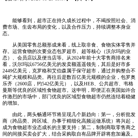
能够看到，超市正在持久成长过程中，不竭按照社会、消
费市场、生齿布局的变化，以及合作压力，持续调整本身业
态。
从美国零售总额形成来看，线上取非食、食物实体零售并
存。运营食物的次要业态包罗超市、超等核心（沃尔玛的业
态）、会员店以及便当店等。从2024年前十大零售商排名来
看，沃尔玛以6756亿美元的发卖额遥遥领先，其后是好市多
2449亿美元，克罗格和艾伯森属于保守超市，通过并购整合不
竭扩大规模和品类。再往后是数百亿美元规模的企业，包罗奥
乐齐（2600店，约542亿美元），以及HEB、公共超市、韦格
曼斯等优良的区域性食物超市。这申明，即便正在美国如许合
作激烈的市场中，部门优良的区域型食物超市仍然连结着稳健
的增加。
由此，两头畅通环节将呈现几个新趋向：第一，分析批发
商（跨品类、跨区域、办事于精细化高频运做系统）将兴起，
成为食物超市业态成长的主要支持；第二，制制商取零售商之
间的间接买卖会扩大，结合采购取自有品牌开辟将愈加遍及。