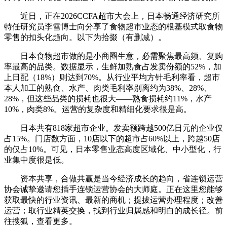
近日，正在2026CCFA超市大会上，日本畅通经济研究所
特任研究员李雪博士向分享了食物超市业态的根基模式取食物
零售的扣头化趋向。以下为拾掇（有删减）。
日本食物超市做的是小商圈生意，必需聚焦最高频、复购
率最高的品类。数据显示，生鲜加熟食占发卖份额的52%，加
上日配（18%）则达到70%。从行业平均方针毛利率看，超市
本人加工的熟食、水产、肉类毛利率别离约为38%、28%、
28%，但这些品类的损耗也很大——熟食损耗约11%，水产
10%，肉类8%。运营的复杂度和精细化要求很是高。
日本共有818家超市企业。发卖额跨越500亿日元的企业仅
占15%。门店数方面，10店以下的超市占60%以上，跨越50店
的仅占10%。可见，日本零售业态高度区域化、中小型化，行
业集中度很是低。
资本共享，合做共赢是当今经济成长的趋向，省连锁运营
协会诚挚邀请您插手连锁运营协会的大师庭。正在这里您能够
获取最快的行业资讯、最新的商机；提拔运营办理程度；改善
运营；取行业精英交换，找到行业归属感和明白的成长径。前
往搜狐，查看更多。