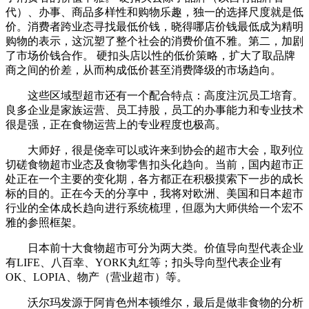
代）、办事、商品多样性和购物乐趣，独一的选择尺度就是低
价。消费者跨业态寻找最低价钱，晓得哪店价钱最低成为精明
购物的表示，这沉塑了整个社会的消费价值不雅。第二，加剧
了市场价钱合作。 硬扣头店以性的低价策略，扩大了取品牌
商之间的价差，从而构成低价甚至消费降级的市场趋向。
这些区域型超市还有一个配合特点：高度注沉员工培育。
良多企业是家族运营、员工持股，员工的办事能力和专业技术
很是强，正在食物运营上的专业程度也极高。
大师好，很是侥幸可以或许来到协会的超市大会，取列位
切磋食物超市业态及食物零售扣头化趋向。当前，国内超市正
处正在一个主要的变化期，各方都正在积极摸索下一步的成长
标的目的。正在今天的分享中，我将对欧洲、美国和日本超市
行业的全体成长趋向进行系统梳理，但愿为大师供给一个宏不
雅的参照框架。
日本前十大食物超市可分为两大类。价值导向型代表企业
有LIFE、八百幸、YORK丸红等；扣头导向型代表企业有
OK、LOPIA、物产（营业超市）等。
沃尔玛发源于阿肯色州本顿维尔，最后是做非食物的分析