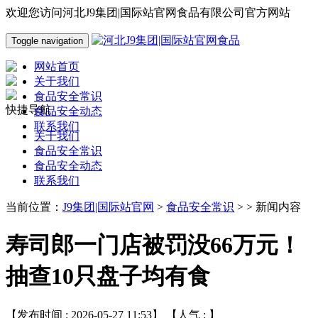
欢迎您访问河北J9集团|国际站官网食品有限公司官方网站
Toggle navigation
网站首页
关于我们
食品安全常识
快捷导航
食品安全动态
联系我们
关于我们
食品安全常识
食品安全动态
联系我们
当前位置：
J9集团|国际站官网
>
食品安全常识
> > 新闻内容
寿司郎一门店被罚没66万元！
抽查10只盘子均有食
【发布时间 : 2026-05-27 11:53】 【人气 :
】