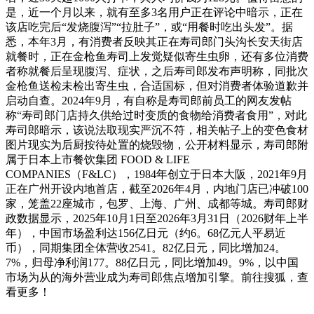
是，近一个月以来，就有至多3名用户正在评论中暗示，正在
该店吃完后“发烧腹泻”“拉肚子”，或“用餐时吃出头发”。据
悉，本年3月，有消费者反映其正在寿司郎门头沟长安天街店
就餐时，正在金枪鱼寿司上发觉疑似寄生虫卵，还有多位消费
者称就餐后呈现腹泻、症状，之后寿司郎发布声明称，同批次
金枪鱼送检未检出寄生虫，合适国标，但对消费者体验道歉并
启动自查。2024年9月，有自称是寿司郎前员工的网友发帖
称“寿司郎门店持久供给过时变质的食物给消费者食用”，对此
寿司郎暗示，该说法取现实严沉不符，相关帖子上的变色食材
图片现实为后厨按待处置的烧毁物，公开材料显示，寿司郎附
属于日本上市餐饮集团 FOOD & LIFE
COMPANIES（F&LC），1984年创立于日本大阪，2021年9月
正在广州开设内地首店，截至2026年4月，内地门店已冲破100
家，笼盖22座城市，包罗、上海、广州、成都等城。寿司郎财
政数据显示，2025年10月1日至2026年3月31日（2026财年上半
年），中国市场盈利达156亿日元（约6。68亿元人平易近
币），同期集团全体营收2541。82亿日元，同比增加24。
7%，归母净利润177。88亿日元，同比增加49。9%，以中国
市场为从的海外营业成为寿司郎焦点增加引擎。前往搜狐，查
看更多！