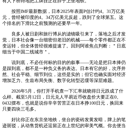
有人下班特地把工牌挂正在脖子上坐地铁。
按照IMF最新数据，日本2025年表面P估计约4。31万亿美
元，曾经被印度的4。34万亿美元反超，跌到了全球第五。这
个排名的下滑比之前预测的还要早一年。
良多人被日剧和旅行博从的滤镜吸引来了，落地之后才发
觉，日本社会像一台细密但老旧的机械——每个零件都正在不
变运转，但全体曾经很难提速了。回到阿谁焦点判断：＂日底
细当于中国二线城市＂。
说到底，不必任何标的目的的叙事——无论是把日本捧仍
是踩到底，都不是一种负义务的表达。日本有它的好，次序井
然、社会平稳、细节到位，这些是实的；但它也确实面对经济
增加乏力、生齿布局失衡、数字化转型迟缓等深层难题。
2026年5月，你打开手机查一下汇率就晓得日元跌成了什
么样。截至5月12日，日元兑人平易近币收盘价大要正在0。
0432摆布，也就是说你辛辛苦苦正在日本挣100日元，换回来
只要四块三毛多。
好比你正在东京坐地铁，坐台的瓷砖发黄发暗，牌上的笔
迹斑驳，从动售货机还逗留正在上世纪的审美气概。你去便当