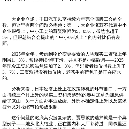
大企业立场，丰田汽车以至持续六年完全满脚工会的全
数。但这里有两个问题必需楚：第一，大企业涨薪不代表中小
企业跟得上，中小工会的薪资涨幅为5。05%，虽然也超了
5%，但跟总结合会提出的＂中小6%以上＂的方针比仍有差
距。
2025年全年，考虑到物价变更要素的人均现实工资较上年
削减1。3%，曾经持续4年下滑。并且不是小幅微调——2025
年现金工资总额虽然添加了2。3%，但消费者物价指数上升了
3。7%，工资涨得没有物价快，老苍生的荷包子是正在缩水
的。
分析来看，日本经济正处正在政策转机的环节窗口，一方
面持续三个月上升的现实工资和跨越5%的春斗加薪为加息供
给了来由，另一方面办事业放缓、外部不确定性上升以及需求
疲弱又对收缩节拍形成限制。
这个问题的谜底其实挺复杂的。贾思敏的选择就是一个典
型例子——她从北大结业，正在国内和大厂都待过，同事里还