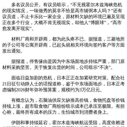
多名议员公开。有议员暗示，“不无视霍尔木兹海峡危机
的现实情况，一味做秀的莫非不恰是高市辅弼本人吗？”还有
议员道，不止卡乐比一家企业，原材料欠缺的环境已遍及呈现
正在多个行业，大概不肯无视现实，却他人“博眼球”，“高市
愈发离开现实”。
材料厂商和开辟商，都为此头疼不已。据报道，三菱地所
的子公司等公寓开辟商，已起头就相关环境向签约客户等方面
发出通知。
据报道，停售缘由是因为中东场面地步持续严重，部门原
材料采购坚苦。关于恢复出货的时间，公司暗示“不决”。
面临日益加剧的危机，日本正正在加紧研究对策。配合社
21日征引动静人士的话报道称，鉴于中东场面地步，日本正考
虑编制2026财年弥补预算案，规模约为3万亿日元。
有概念认为，石脑油供应欠缺推高价钱，食物托盘等价钱
持续上涨，超市取食物厂商纷纷暗示成本已承压至极限。有担
心称，最终所有成本的压力，生怕城市到消费者身上。
伊朗和事持续延宕，霍尔木兹海峡航运受阻，高度依赖进