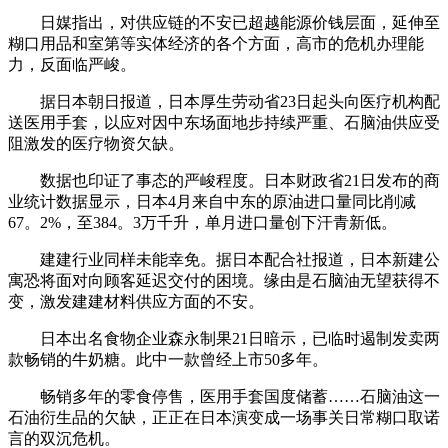
日媒指出，对供应链的不安已超越能源价钱层面，延伸至
糊口用品和室第等实体经济的各个方面，高市的危机办理能
力，反面临严峻。
据日本朝日报道，日本厚生劳动省23日起头向医疗机构配
送医用手套，以应对因中东场面地步持续严重、石脑油供应受
阻激发的医疗物资欠缺。
数据也印证了事态的严峻程度。日本财政省21日发布的商
业统计数据显示，日本4月来自中东的原油进口量同比削减
67。2%，至384。3万千升，单月进口量创下汗青新低。
建建行业同样未能幸免。据日本配合社报道，日本新建公
寓恐将面对向顾客延迟交付的困境。缘由是石脑油无望获得不
变，激发建建材料供应方面的不安。
日本出名食物企业森永制果21日暗示，已临时遏制发卖两
款畅销的牛奶糖。此中一款曾经上市50多年。
畅销多年的零食停售，医用手套国度储蓄……石脑油这一
石油衍生品的欠缺，正正在日本演变成一场事关日常糊口取诺
言的双沉危机。