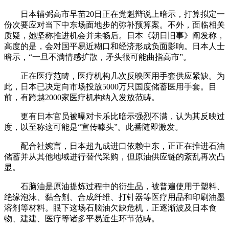
日本辅弼高市早苗20日正在党魁辩说上暗示，打算拟定一
份次要应对当下中东场面地步的弥补预算案。不外，面临相关
质疑，她坚称推进机会并未畅后。日本《朝日旧事》阐发称，
高度的是，会对国平易近糊口和经济形成负面影响。日本人士
暗示，“一旦不满情感扩散，矛头很可能曲指高市”。
正在医疗范畴，医疗机构几次反映医用手套供应紧缺。为
此，日本已决定向市场投放5000万只国度储蓄医用手套。目
前，有跨越2000家医疗机构纳入发放范畴。
更有日本官员被曝对卡乐比暗示强烈不满，认为其反映过
度，以至称这可能是“宣传噱头”。此番随即激发。
配合社婉言，日本超九成进口依赖中东，正正在推进石油
储蓄并从其他地域进行替代采购，但原油供应链的紊乱再次凸
显。
石脑油是原油提炼过程中的衍生品，被普遍使用于塑料、
绝缘泡沫、黏合剂、合成纤维、打针器等医疗用品和印刷油墨
溶剂等材料。眼下这场石脑油欠缺危机，正逐渐波及日本食
物、建建、医疗等诸多平易近生环节范畴。