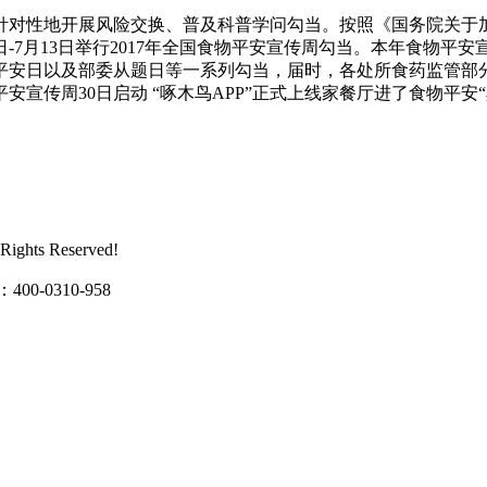
对性地开展风险交换、普及科普学问勾当。按照《国务院关于加强
9日-7月13日举行2017年全国食物平安宣传周勾当。本年食物平
安日以及部委从题日等一系列勾当，届时，各处所食药监管部分及
安宣传周30日启动 “啄木鸟APP”正式上线家餐厅进了食物平安
ts Reserved!
0310-958