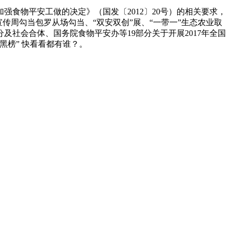
食物平安工做的决定》（国发〔2012〕20号）的相关要求，
安宣传周勾当包罗从场勾当、“双安双创”展、“一带一”生态农业取
社会合体、国务院食物平安办等19部分关于开展2017年全国
“黑榜” 快看看都有谁？。