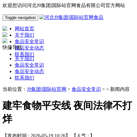
欢迎您访问河北J9集团|国际站官网食品有限公司官方网站
Toggle navigation
网站首页
关于我们
食品安全常识
快捷导航
食品安全动态
联系我们
关于我们
食品安全常识
食品安全动态
联系我们
当前位置：
J9集团|国际站官网
>
食品安全常识
> > 新闻内容
建牢食物平安线 夜间法律不打
烊
【发布时间 : 2026-05-19 10:26】 【人气 :
】