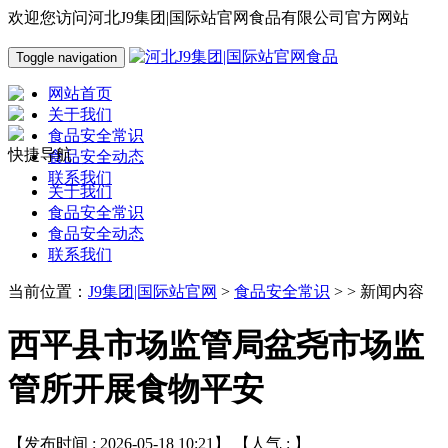
欢迎您访问河北J9集团|国际站官网食品有限公司官方网站
Toggle navigation
网站首页
关于我们
食品安全常识
快捷导航
食品安全动态
联系我们
关于我们
食品安全常识
食品安全动态
联系我们
当前位置：
J9集团|国际站官网
>
食品安全常识
> > 新闻内容
西平县市场监管局盆尧市场监
管所开展食物平安
【发布时间 : 2026-05-18 10:21】 【人气 :
】