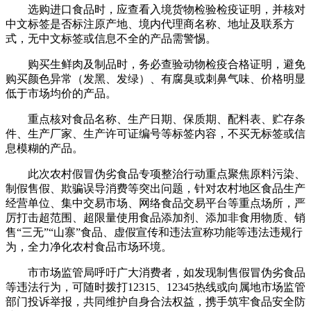
选购进口食品时，应查看入境货物检验检疫证明，并核对
中文标签是否标注原产地、境内代理商名称、地址及联系方
式，无中文标签或信息不全的产品需警惕。
购买生鲜肉及制品时，务必查验动物检疫合格证明，避免
购买颜色异常（发黑、发绿）、有腐臭或刺鼻气味、价格明显
低于市场均价的产品。
重点核对食品名称、生产日期、保质期、配料表、贮存条
件、生产厂家、生产许可证编号等标签内容，不买无标签或信
息模糊的产品。
此次农村假冒伪劣食品专项整治行动重点聚焦原料污染、
制假售假、欺骗误导消费等突出问题，针对农村地区食品生产
经营单位、集中交易市场、网络食品交易平台等重点场所，严
厉打击超范围、超限量使用食品添加剂、添加非食用物质、销
售“三无”“山寨”食品、虚假宣传和违法宣称功能等违法违规行
为，全力净化农村食品市场环境。
市市场监管局呼吁广大消费者，如发现制售假冒伪劣食品
等违法行为，可随时拨打12315、12345热线或向属地市场监管
部门投诉举报，共同维护自身合法权益，携手筑牢食品安全防