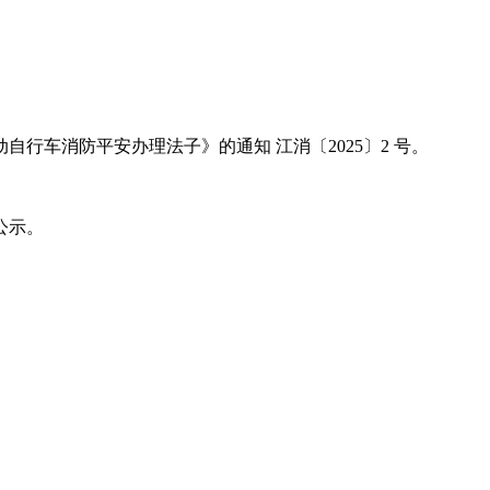
行车消防平安办理法子》的通知 江消〔2025〕2 号。
公示。