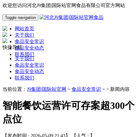
欢迎您访问河北J9集团|国际站官网食品有限公司官方网站
Toggle navigation
网站首页
关于我们
食品安全常识
快捷导航
食品安全动态
联系我们
关于我们
食品安全常识
食品安全动态
联系我们
当前位置：
J9集团|国际站官网
>
食品安全常识
> > 新闻内容
智能餐饮运营许可存案超300个
点位
【发布时间 : 2026-05-09 21:43】 【人气 :
】